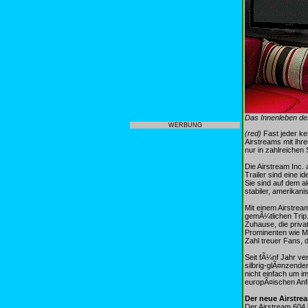
Das Innenleben de
WERBUNG
(red)
Fast jeder ke
Airstreams mit ihre
nur in zahlreichen
Die Airstream Inc. 
Trailer sind eine
Sie sind auf dem a
stabiler, amerikan
Mit einem Airstrea
gemÃ¼tlichen Trip.
Zuhause, die priva
Prominenten wie M
Zahl treuer Fans, d
Seit fÃ¼nf Jahr ve
silbrig-glÃ¤nzende
nicht einfach um 
europÃ¤ischen Anf
Der neue Airstre
Der Airstream 604 