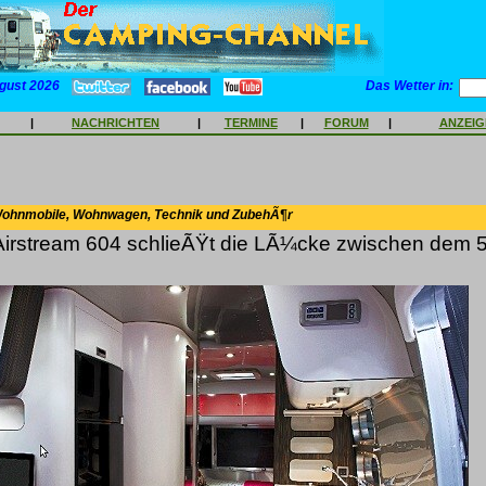
gust 2026
Das Wetter in:
|
NACHRICHTEN
|
TERMINE
|
FORUM
|
ANZEI
Wohnmobile, Wohnwagen, Technik und ZubehÃ¶r
Airstream 604 schlieÃŸt die LÃ¼cke zwischen dem 