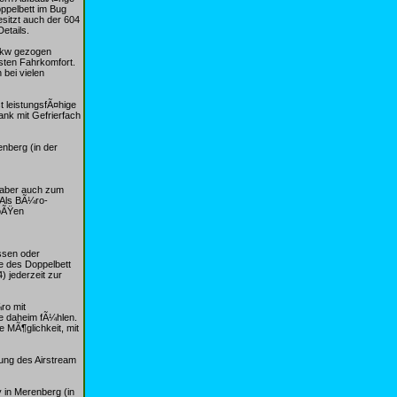
ppelbett im Bug
sitzt auch der 604
etails.
 Pkw gezogen
sten Fahrkomfort.
 bei vielen
 leistungsfÃ¤hige
nk mit Gefrierfach
nberg (in der
n aber auch zum
 Als BÃ¼ro-
roÃŸen
ssen oder
e des Doppelbett
) jederzeit zur
ro mit
e daheim fÃ¼hlen.
MÃ¶glichkeit, mit
tung des Airstream
 in Merenberg (in