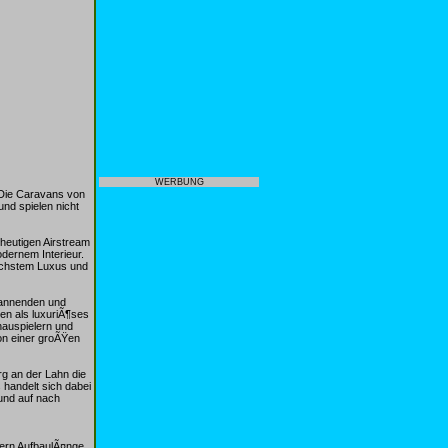
WERBUNG
 Die Caravans von
und spielen nicht
 heutigen Airstream
dernem Interieur.
Ã¶chstem Luxus und
pannenden und
en als luxuriÃ¶ses
hauspielern und
on einer groÃŸen
rg an der Lahn die
 handelt sich dabei
und auf nach
tern AufbaulÃ¤nge