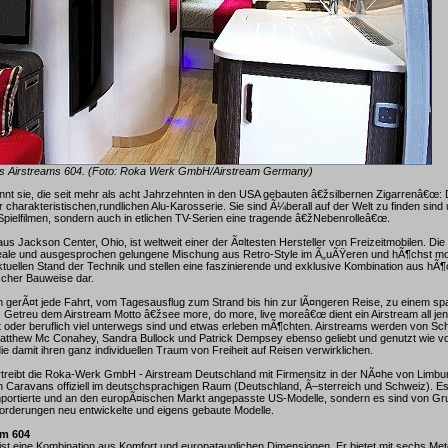
s Airstreams 604. (Foto: Roka Werk GmbH/Airstream Germany)
nnt sie, die seit mehr als acht Jahrzehnten in den USA gebauten â€žsilbernen Zigarrenâ€œ:
r charakteristischen,rundlichen Alu-Karosserie. Sie sind Ã¼berall auf der Welt zu finden sind 
 Spielfilmen, sondern auch in etlichen TV-Serien eine tragende â€žNebenrolleâ€œ.
aus Jackson Center, Ohio, ist weltweit einer der Ã¤ltesten Hersteller von Freizeitmobilen. Die
 ideale und ausgesprochen gelungene Mischung aus Retro-Style im Ã„uÃŸeren und hÃ¶chst mo
ktuellen Stand der Technik und stellen eine faszinierende und exklusive Kombination aus h
ischer Bauweise dar.
m gerÃ¤t jede Fahrt, vom Tagesausflug zum Strand bis hin zur lÃ¤ngeren Reise, zu einem s
 Getreu dem Airstream Motto â€žsee more, do more, live moreâ€œ dient ein Airstream all jen
t oder beruflich viel unterwegs sind und etwas erleben mÃ¶chten. Airstreams werden von Sc
atthew Mc Conahey, Sandra Bullock und Patrick Dempsey ebenso geliebt und genutzt wie v
ie damit ihren ganz individuellen Traum von Freiheit auf Reisen verwirklichen.
rtreibt die Roka-Werk GmbH - Airstream Deutschland mit Firmensitz in der NÃ¤he von Limbu
n Caravans offiziell im deutschsprachigen Raum (Deutschland, Ã–sterreich und Schweiz). Es
importierte und an den europÃ¤ischen Markt angepasste US-Modelle, sondern es sind von Gr
orderungen neu entwickelte und eigens gebaute Modelle.
am 604
ist eine Kombination aus Komfort und europatauglichen Dimensionen. Er bietet mit sechs Me