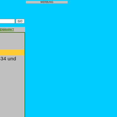
WERBUNG
GENMARKT
534 und