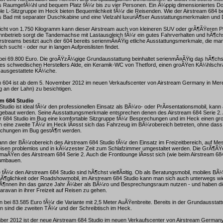
 RaumgefÃ¼hl und bequem Platz fÃ¼r bis zu vier Personen. Ein Ã¼ppig dimensioniertes Do
le L-Sitzgruppe im Heck bieten Bequemlichkeit fÃ¼r die Reisenden. Wie der Airstream 684 be
 Bad mit separater Duschkabine und eine Vielzahl luxuriÃ¶ser Ausstattungsmerkmalen und D
icht von 1.750 Kilogramm kann dieser Airstream auch von kleineren SUV oder grÃ¶ÃŸeren
nbetrieb sorgt die Tandemachse mit Lastausgleich fÃ¼r ein gutes Fahrverhalten und hÃ¶ch
irstreams besitzt auch der 604 bereits serienmÃ¤ÃŸig etliche Ausstattungsmerkmale, die man
ich sucht - oder nur in langen Aufpreislisten findet.
 bei 69.800 Euro. Die groÃŸzÃ¼gige Grundausstattung beinhaltet serienmÃ¤ÃŸig das hÃ¶chst
s schwedischen Herstellers Alde, ein Keramik-WC von Thetford, einen groÃŸen KÃ¼hlschra
t ausgestattete KÃ¼che.
m 604 ist ab dem 5. November 2012 im neuen Verkaufscenter von Airstream Germany in Mere
 an der Lahn) zu besichtigen.
am 684 Studio
Studio ist ideal fÃ¼r den professionellen Einsatz als BÃ¼ro- oder PrÃ¤sentationsmobil, kan
baut werden. Seine Ausstattungsmerkmale entsprechen denen des Airstream 684 Serie 2.
er 684 Studio im Bug eine komfortable Sitzgruppe fÃ¼r Besprechungen und im Heck einen g
ch eine zweite TÃ¼r im Heck lÃ¤sst sich das Fahrzeug im BÃ¼robereich betreten, ohne dass
chungen im Bug gestÃ¶rt werden.
n der BÃ¼robereich des Airstream 684 Studio fÃ¼r den Einsatz im Freizeitbereich, auf Me
eisen problemlos und in kÃ¼rzester Zeit zum Schlafzimmer umgestaltet werden. Die GrÃ¶ÃŸ
tmaÃŸen des Airstream 684 Serie 2. Auch die Frontlounge lÃ¤sst sich (wie beim Airstream 684
 umbauen.
fÃ¼r den Airstream 684 Studio sind hÃ¶chst vielfÃ¤ltig. Ob als Beratungsmobil, mobiles BÃ¼
glichkeit oder Roadshowmobil, im Airstream 684 Studio kann man sich auch unterwegs wi
Ã¶nnen ihn das ganze Jahr Ã¼ber als BÃ¼ro und Besprechungsraum nutzen - und haben die 
ravan in ihrer Freizeit auf Reisen zu gehen.
n bei 83.585 Euro fÃ¼r die Variante mit 2,5 Meter AuÃŸenbreite. Bereits in der Grundausstat
en sind die zweiten TÃ¼r und der Schreibtisch im Heck.
er 2012 ist der neue Airstream 684 Studio im neuen Verkaufscenter von Airstream Germany