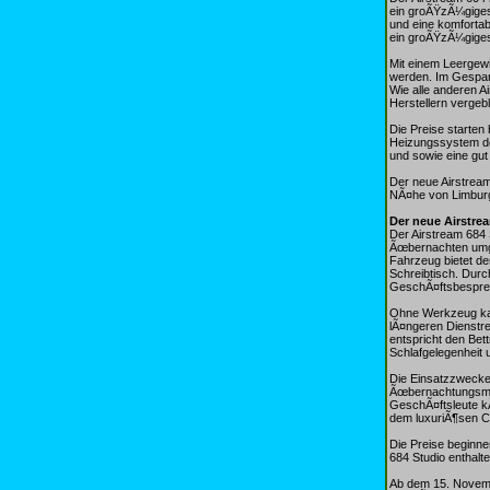
ein groÃŸzÃ¼giges
und eine komfortab
ein groÃŸzÃ¼giges
Mit einem Leergew
werden. Im Gespan
Wie alle anderen A
Herstellern vergebl
Die Preise starten
Heizungssystem de
und sowie eine gu
Der neue Airstrea
NÃ¤he von Limburg
Der neue Airstre
Der Airstream 684 
Ãœbernachten umge
Fahrzeug bietet d
Schreibtisch. Dur
GeschÃ¤ftsbespre
Ohne Werkzeug kan
lÃ¤ngeren Dienstr
entspricht den Bet
Schlafgelegenheit
Die Einsatzzwecke 
ÃœbernachtungsmÃ¶
GeschÃ¤ftsleute k
dem luxuriÃ¶sen Ca
Die Preise beginne
684 Studio enthalt
Ab dem 15. Novemb