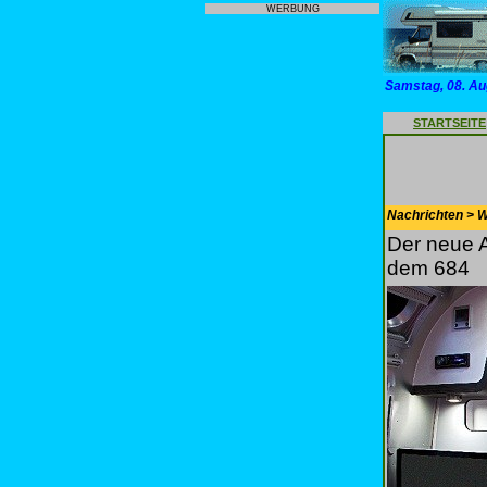
WERBUNG
Samstag, 08. Au
STARTSEITE
Nachrichten > 
Der neue 
dem 684