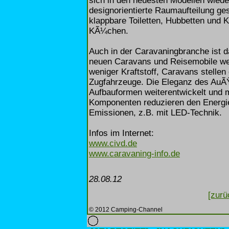
sich in den neuesten Modellen wieder
designorientierte Raumaufteilung g
klappbare Toiletten, Hubbetten und
KÃ¼chen.
Auch in der Caravaningbranche ist d
neuen Caravans und Reisemobile wer
weniger Kraftstoff, Caravans stellen
Zugfahrzeuge. Die Eleganz des AuÃ
Aufbauformen weiterentwickelt und 
Komponenten reduzieren den Energie
Emissionen, z.B. mit LED-Technik.
Infos im Internet:
www.civd.de
www.caravaning-info.de
28.08.12
[zurü
© 2012 Camping-Channel