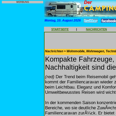
WERBUNG
Montag, 10. August 2026
STARTSEITE
|
NACHRICHTEN
Nachrichten > Wohnmobile, Wohnwagen, Techni
Kompakte Fahrzeuge, 
Nachhaltigkeit sind di
(red)
Der Trend beim Reisemobil ge
kommt der Familiencaravan wieder z
beim Leichtbau. Eleganz und Komfor
Umweltbewusstes Reisen wird wichti
In der kommenden Saison konzentrie
Bereiche, wo sie deutliche ZuwÃ¤c
Familiencaravan zurÃ¼ck. Er biete