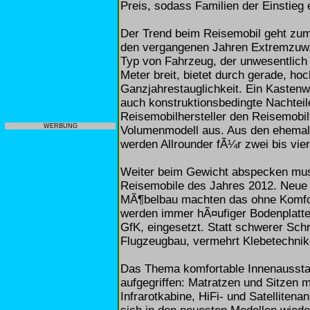
Preis, sodass Familien der Einstieg 
Der Trend beim Reisemobil geht zu
den vergangenen Jahren ExtremzuwÃ
Typ von Fahrzeug, der unwesentlich b
Meter breit, bietet durch gerade, h
Ganzjahrestauglichkeit. Ein Kastenwa
auch konstruktionsbedingte Nachteil
Reisemobilhersteller den Reisemobil
WERBUNG
Volumenmodell aus. Aus den ehemal
werden Allrounder fÃ¼r zwei bis vie
Weiter beim Gewicht abspecken mus
Reisemobile des Jahres 2012. Neue 
MÃ¶belbau machten das ohne Komfort
werden immer hÃ¤ufiger Bodenplatte
GfK, eingesetzt. Statt schwerer Sc
Flugzeugbau, vermehrt Klebetechnik
Das Thema komfortable Innenausstatt
aufgegriffen: Matratzen und Sitzen 
Infrarotkabine, HiFi- und Satellite