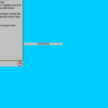
 und
en Camper auch in
¼ckzufÃ¼hren.
weniger kostet die
gpreise durch den
hrzeug in den
WERBUNG