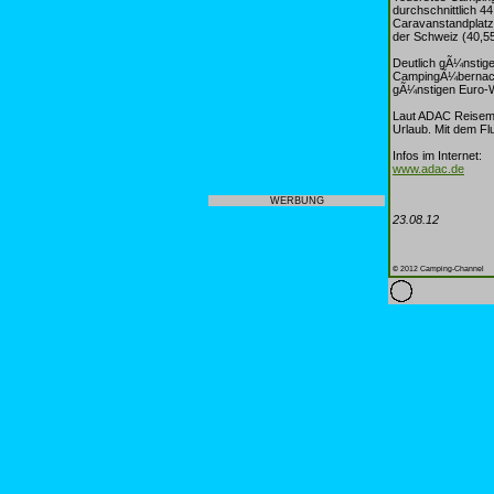
durchschnittlich 4
Caravanstandplatz
der Schweiz (40,55
Deutlich gÃ¼nstige
CampingÃ¼bernacht
gÃ¼nstigen Euro-We
Laut ADAC Reisemo
Urlaub. Mit dem Fl
Infos im Internet:
www.adac.de
WERBUNG
23.08.12
© 2012 Camping-Channel