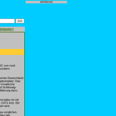
WERBUNG
GENMARKT
DAC von rund
esonders
konnte Deutschland
pitzenplatz: Das
 kroatische
nd Schleswig-
Witterung dazu
sradius ist mit
 (1071 km). Ein
rt wird.
pa verglichen.
len hier