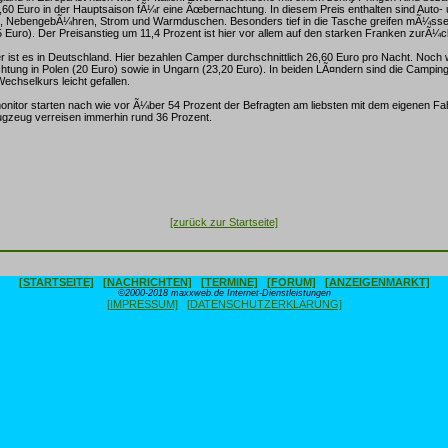
4,60 Euro in der Hauptsaison fÃ¼r eine Ãœbernachtung. In diesem Preis enthalten sind Auto-
, NebengebÃ¼hren, Strom und Warmduschen. Besonders tief in die Tasche greifen mÃ¼ss
 Euro). Der Preisanstieg um 11,4 Prozent ist hier vor allem auf den starken Franken zurÃ
r ist es in Deutschland. Hier bezahlen Camper durchschnittlich 26,60 Euro pro Nacht. Noch 
ung in Polen (20 Euro) sowie in Ungarn (23,20 Euro). In beiden LÃ¤ndern sind die Campin
chselkurs leicht gefallen.
nitor starten nach wie vor Ã¼ber 54 Prozent der Befragten am liebsten mit dem eigenen Fa
ugzeug verreisen immerhin rund 36 Prozent.
[zurück zur Startseite]
[STARTSEITE]
[NACHRICHTEN]
[TERMINE]
[FORUM]
[ANZEIGENMARKT]
©2000-2018 maxxweb.de Internet-Dienstleistungen
[IMPRESSUM]
[DATENSCHUTZERKLÄRUNG]