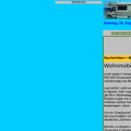
WERBUNG
Sonntag, 09. Au
STARTSEITE
Nachrichten > Mo
Wohnmobil
(red)
(adac) Campin
800.000 Routenanf
reisefreudig und fle
Laut ADAC zieht es
in diesem Jahr sog
gilt fÃ¼r Wohnwag
Region sogar um z
Holstein stehen ho
beigetragen, dass 
Um ihr Urlaubsziel
durchschnittlich 1
deutliches Zeichen
Bereits zu Beginn 
Teuerstes Campingl