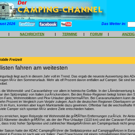
gust 2026
Das Wetter in:
|
NACHRICHTEN
|
TERMINE
|
FORUM
|
ANZEI
bile Freizeit
isten fahren am weitesten
gurlaub liegt auch in diesem Jahr voll im Trend. Das ergab die neueste Auswertung des A
ragen fÃ¼r den Sommerurlaub. Mehr als elf Prozent davon entfallen auf Camper. Sie sind b
xibel.
 die Wohnmobil- und Caravanfahrer vor allem in heimische Gefilde. In der LÃ¤nderwertung 
ar den Spitzenplatz von Italien zurÃ¼ckerobern. Bei den Reise-Regionen belegt Istrien den S
en-Fans, Wohnmobilisten und Pkw-Urlauber gleichermaÃŸen. Bei Caravanurlaubern kann die
ehn Prozent im Vergleich zum Vorjahr zulegen. Auch die deutschen Regionen Oberbayern u
ch im Kurs, konnten aber kaum Marktanteile dazu gewinnen. Offenbar hat die wechselhafte 
viele Camper sich spontan fÃ¼r andere Ziele entschieden haben.
 zu erreichen, legen Reisende mit Wohnmobil die grÃ¶ÃŸten Entfernungen zurÃ¼ck. Ihr Aktion
415 Kilometer deutlich grÃ¶ÃŸer, als der der Pkw-Urlauber (1110 km) und der Caravan-Fahrer
, dass trotz hoher Spritpreise und zahlreicher MautgebÃ¼hren am Campingurlaub nicht gespa
der Saison hatte der ADAC CampingfÃ¼hrer die Stellplatzpreise auf CampingplÃ¤tzen in Euro
and in Europa ist nach wie vor Italien: Zwei Erwachsene mit einem zehnjÃ¤hrigen Kind bezah