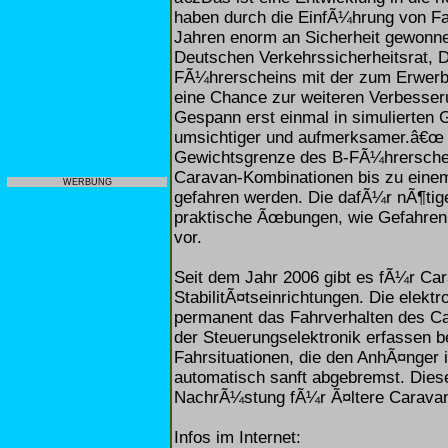
haben durch die EinfÃ¼hrung von F
Jahren enorm an Sicherheit gewonn
Deutschen Verkehrssicherheitsrat,
FÃ¼hrerscheins mit der zum Erwerb
eine Chance zur weiteren Verbesser
Gespann erst einmal in simulierten G
umsichtiger und aufmerksamer.â€œ 
Gewichtsgrenze des B‐FÃ¼hrersche
Caravan-Kombinationen bis zu eine
WERBUNG
gefahren werden. Die dafÃ¼r nÃ¶tig
praktische Ãœbungen, wie Gefahren
vor.
Seit dem Jahr 2006 gibt es fÃ¼r Ca
StabilitÃ¤tseinrichtungen. Die elektr
permanent das Fahrverhalten des C
der Steuerungselektronik erfassen b
Fahrsituationen, die den AnhÃ¤nger 
automatisch sanft abgebremst. Dies
NachrÃ¼stung fÃ¼r Ã¤ltere Carava
Infos im Internet: