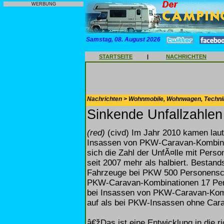
WERBUNG
Samstag, 08. August 2026
STARTSEITE
|
NACHRICHTEN
Nachrichten > Wohnmobile, Wohnwagen, Techni
Sinkende Unfallzahlen
(red)
(civd) Im Jahr 2010 kamen lau
Insassen von PKW-Caravan‐Kombinat
sich die Zahl der UnfÃ¤lle mit Pe
seit 2007 mehr als halbiert. Bestand
Fahrzeuge bei PKW 500 Personensc
PKW‐Caravan‐Kombinationen 17 Pe
bei Insassen von PKW‐Caravan‐Kom
auf als bei PKW‐Insassen ohne Car
â€žDas ist eine Entwicklung in die