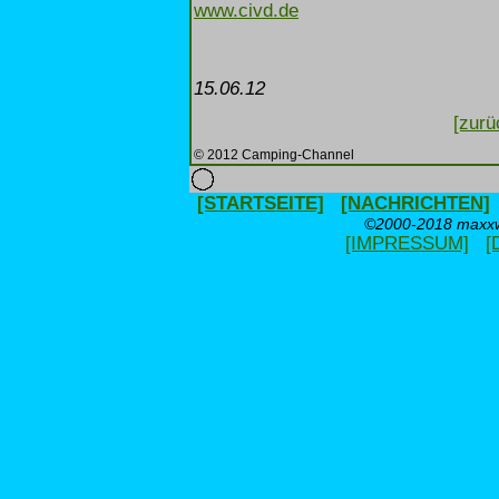
www.civd.de
15.06.12
[zurü
© 2012 Camping-Channel
[STARTSEITE]
[NACHRICHTEN]
©2000-2018 maxxwe
[IMPRESSUM]
[