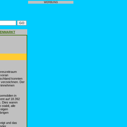
WERBUNG
GENMARKT
hreszeitraum
 voran
tschland konnten
n verzeichnen. Der
n hinnehmen
semobilen in
ent auf 18.392
n. Dies waren
tabil, alle
zeigen
brigen
zeigt und das
under