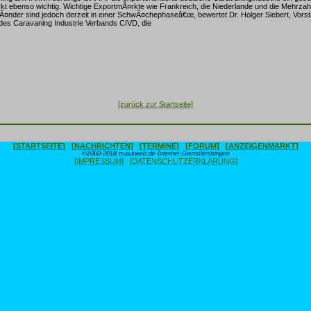
t ebenso wichtig. Wichtige ExportmÃ¤rkte wie Frankreich, die Niederlande und die Mehrzah
Ã¤nder sind jedoch derzeit in einer SchwÃ¤chephaseâ€œ, bewertet Dr. Holger Siebert, Vors
it des Caravaning Industrie Verbands CIVD, die
[zurück zur Startseite]
[STARTSEITE]
[NACHRICHTEN]
[TERMINE]
[FORUM]
[ANZEIGENMARKT]
©2000-2018 maxxweb.de Internet-Dienstleistungen
[IMPRESSUM]
[DATENSCHUTZERKLÄRUNG]