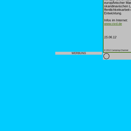
europÃ¤ischer Mark
skandinavischen L
ffentlichkeitsarbe
Entwicklung.
Infos im Internet:
www.civd.de
15.06.12
© 2012 Camping-Channel
WERBUNG