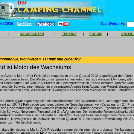
ust 2026
Das Wetter in:
|
NACHRICHTEN
|
TERMINE
|
FORUM
|
ANZEI
Wohnmobile, Wohnwagen, Technik und ZubehÃ¶r
nd ist Motor des Wachstums
ropÃ¤ische Markt fÃ¼r Freizeitfahrzeuge ist im ersten Quartal 2012 gegenÃ¼ber dem Vorja
Prozent gewachsen. Die Wachstumsimpulse kamen jedoch nur aus wenigen LÃ¤ndern, allen
it einem satten Plus von 28,6 Prozent die Spitzenreiterrolle in Europa einnahm. AuÃŸer Deu
und die Schweiz einen deutlichen prozentualen Anstieg beim Absatz von Freizeitfahrzeuge
ch blieb nahezu stabil, wÃ¤hrend alle Ã¼brigen europÃ¤ischen MÃ¤rkte deutliche EinbuÃŸe
der Fahrzeuggattungen zeigt sich ein uneinheitliches Bild: WÃ¤hrend die Zulassungen von Rei
zent auf 19.471 Fahrzeuge wuchsen, gaben die Neuzulassungen von Caravans um 2,4 Proz
i den Reisemobilzulassungen konnten immerhin fÃ¼nf LÃ¤nder positive Ergebnisse einfahre
die Schweiz, Norwegen, Finnland und GroÃŸbritannien. Der belgische Reisemobilmarkt blieb s
lmÃ¤rkte verbuchten zum Teil deutlich EinbuÃŸen. Bei den Neuzulassungen von Caravans 
rreich, Norwegen und die Schweiz im ersten Quartal 2012 eine positive Entwicklung. Alle Ã¼
ben zum Teil deutlich nach.
ch, dass der deutsche Markt fÃ¼r Freizeitfahrzeuge sich in einer derart robusten Verfassung 
ng anfÃ¼hrt. Allerdings ist fÃ¼r die exportorientierte deutsche Caravaningindustrie ein ges