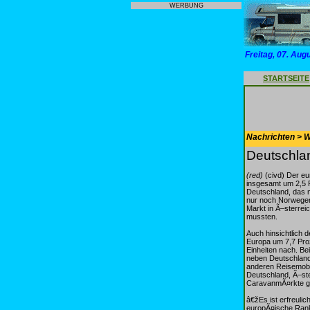
WERBUNG
Freitag, 07. Aug
STARTSEITE
Nachrichten > 
Deutschla
(red)
(civd) Der eu
insgesamt um 2,5 
Deutschland, das m
nur noch Norwegen 
Markt in Ã–sterrei
mussten.
Auch hinsichtlich 
Europa um 7,7 Pro
Einheiten nach. Be
neben Deutschland 
anderen Reisemobi
Deutschland, Ã–ste
CaravanmÃ¤rkte ga
â€žEs ist erfreuli
europÃ¤ische Ranki