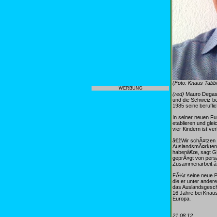
(Foto: Knaus Tab
WERBUNG
(red)
Mauro Degaspe
und die Schweiz b
1985 seine berufli
In seiner neuen F
etablieren und glei
vier Kindern ist ve
â€žWir schÃ¤tzen 
AuslandsmÃ¤rkten
habenâ€œ, sagt Gi
geprÃ¤gt von persÃ
Zusammenarbeit.
FÃ¼r seine neue Po
die er unter ander
das Auslandsgesch
16 Jahre bei Knaus
Europa.
21.08.12