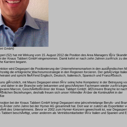
bert GmbH)
ri (52) hat mit Wirkung vom 15. August 2012 die Position des Area Managers fÃ¼r Skandin
ei der Knaus Tabbert GmbH eingenommen. Damit kehrt er nach zehn Jahren zurÃ¼ck zu der 
che Karriere begann.
unktion wird Degasperi die Positionierung der Unternehmensmarken in den auslÃ¤ndischen M
chzeitig die erfolgreiche Wachstumsstrategie in den Regionen forcieren. Der gebÃ¼rtige Itali
rheiratet und spricht flieÃŸend Englisch, Deutsch, Italienisch, Spanisch und FranzÃ¶sisch.
uns glÃ¼cklich, mit Mauro Degasperi einen fÃ¼r seine hohe Kompetenz in der Betreuung vo
 und daher in der Branche sehr bekannten und geschÃ¤tzten Fachmann wieder zurÃ¼ckg
ovanni Marcon, GeschÃ¤ftsfÃ¼hrer der Knaus Tabbert GmbH. â€žUnsere Branche ist nach 
¶nlichen Beziehungen, deshalb freuen sich unser HÃ¤ndler Ã¼ber die KontinuitÃ¤t in der
â€œ
sition bei der Knaus Tabbert GmbH bringt Degasperi eine jahrzehntelange Berufs- und Bra
em Ã¼ber zehn Jahre bei der Hymer AG gesammelt hat. Dort war er zuletzt als Exportleiter v
Ã¤ft des Unternehmens. Bevor er 2002 zum Hymer-Konzern gewechselt ist, war Degasperi a
 Tabbert beschÃ¤ftigt, unter anderem als Vertriebsmitarbeiter fÃ¼r Italien und Spanien und E