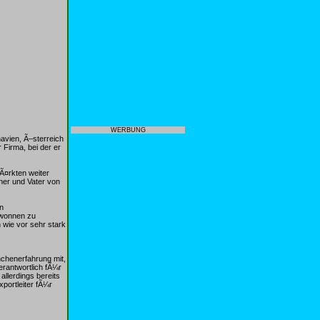
WERBUNG
avien, Ã–sterreich
Firma, bei der er
Ã¤rkten weiter
ener und Vater von
n
ewonnen zu
wie vor sehr stark
nchenerfahrung mit,
erantwortlich fÃ¼r
llerdings bereits
xportleiter fÃ¼r