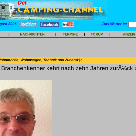
gust 2026
Das Wetter in:
|
NACHRICHTEN
|
TERMINE
|
FORUM
|
ANZEI
Wohnmobile, Wohnwagen, Technik und ZubehÃ¶r
r Branchenkenner kehrt nach zehn Jahren zurÃ¼ck 