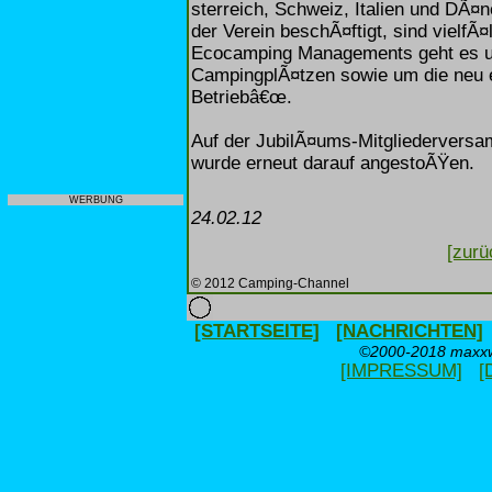
sterreich, Schweiz, Italien und DÃ
der Verein beschÃ¤ftigt, sind vielf
Ecocamping Managements geht es u.
CampingplÃ¤tzen sowie um die neu e
Betriebâ€œ.
Auf der JubilÃ¤ums-Mitgliederversa
wurde erneut darauf angestoÃŸen.
WERBUNG
24.02.12
[zurü
© 2012 Camping-Channel
[STARTSEITE]
[NACHRICHTEN]
©2000-2018 maxxwe
[IMPRESSUM]
[