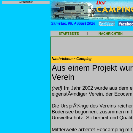
WERBUNG
Samstag, 08. August 2026
STARTSEITE
|
NACHRICHTEN
Nachrichten > Camping
Aus einem Projekt wur
Verein
(red)
Im Jahr 2002 wurde aus dem eh
eigenstÃ¤ndiger Verein, der Ecocamp
Die UrsprÃ¼nge des Vereins reichen
Bodensee begonnen, zusammen mit 
Umweltschutz, Sicherheit und Qualit
Mittlerweile arbeitet Ecocamping mi