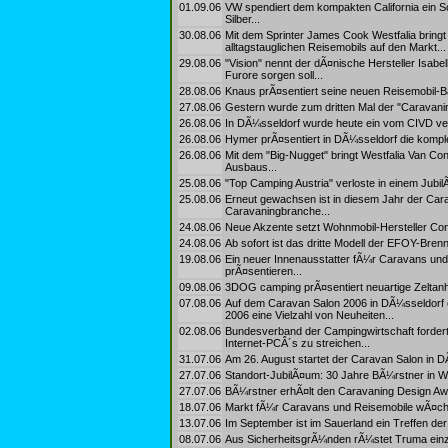
01.09.06
VW spendiert dem kompakten California ein S
Silber...
30.08.06
Mit dem Sprinter James Cook Westfalia bringt D
alltagstauglichen Reisemobils auf den Markt...
29.08.06
"Vision" nennt der dÃ¤nische Hersteller Isabe
Furore sorgen soll...
28.08.06
Knaus prÃ¤sentiert seine neuen Reisemobil-B
27.08.06
Gestern wurde zum dritten Mal der "Caravanin
26.08.06
In DÃ¼sseldorf wurde heute ein vom CIVD v
26.08.06
Hymer prÃ¤sentiert in DÃ¼sseldorf die komplet
26.08.06
Mit dem "Big-Nugget" bringt Westfalia Van C
Ausbaus...
25.08.06
"Top Camping Austria" verloste in einem Jub
25.08.06
Erneut gewachsen ist in diesem Jahr der Car
Caravaningbranche...
24.08.06
Neue Akzente setzt Wohnmobil-Hersteller Conc
24.08.06
Ab sofort ist das dritte Modell der EFOY-Brenn
19.08.06
Ein neuer Innenausstatter fÃ¼r Caravans und
prÃ¤sentieren...
09.08.06
3DOG camping prÃ¤sentiert neuartige Zeltan
07.08.06
Auf dem Caravan Salon 2006 in DÃ¼sseldorf 
2006 eine Vielzahl von Neuheiten...
02.08.06
Bundesverband der Campingwirtschaft forder
Internet-PCÂ´s zu streichen...
31.07.06
Am 26. August startet der Caravan Salon in DÃ¼
27.07.06
Standort-JubilÃ¤um: 30 Jahre BÃ¼rstner in W
27.07.06
BÃ¼rstner erhÃ¤lt den Caravaning Design Awar
18.07.06
Markt fÃ¼r Caravans und Reisemobile wÃ¤chst
13.07.06
Im September ist im Sauerland ein Treffen d
08.07.06
Aus SicherheitsgrÃ¼nden rÃ¼stet Truma einze