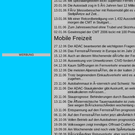
15.02.06
Mit Spezialangeboten lockt Superfast Ferries
20.01.06
Die Autostadt zog in 5 Â½ Jahren fast 12 Mill
13.01.06
FÃ¼r Messebesucher mit Reisemobil gibt es 
StellplÃ¤tze auf Zeit...
13.01.06
Mit einer Rekordbeteiligung von 1.432 Ausste
morgen die CMT in Stuttgart...
11.01.06
Zum Jahreswechsel ohne Trubel und Skizirkus 
02.01.06
Gewinnspiel der CMT 2006 lockt mit 100 Prei
Mobile Freizeit
27.12.06
Der ADAC beantwortet die wichtigsten Fragen
26.12.06
Das FernstraÃŸennetz in Europa ist im Jahr 
WERBUNG
15.12.06
Auch an diesem Wochenende dÃ¼rfte der Fernv
13.12.06
Ausweisung von Umweltzonen: CIVD fordert 
04.12.06
Kaum StÃ¶rungen im Fernverkehr erwartet 
03.12.06
Die meisten AlpenstraÃŸen, die in der kalten 
29.11.06
Trotz beginnendem Einkaufsverkehr wird es 
zugehen...
23.11.06
Autobahnmaut in Ã–sterreich und Schweiz: Ne
20.11.06
Der ADAC-Staukalender gibt Auskunft, an wel
einkalkulieren mÃ¼ssen...
20.11.06
Stauprognose: Behinderungen durch Baustelle
13.11.06
Die Ã¶sterreichische Tauernautobahn ist zwis
See wegen BrÃ¼ckenschÃ¤den wochenlang ge
13.11.06
Entspannung auf den FernstraÃŸen prognost
06.11.06
Auf den FernstraÃŸen kehrt jetzt allmÃ¤hlich 
26.10.06
Vollen Betrieb auf den Autobahnen prognost
19.09.06
Volkswagen zeigt trendiges Offroad-Crafter-Con
19.09.06
Am Wochenende sind noch viele SpÃ¤turlaube
30.08.06
RÃ¼cklÃ¤ufiger Reiseverkehr, aber noch kei