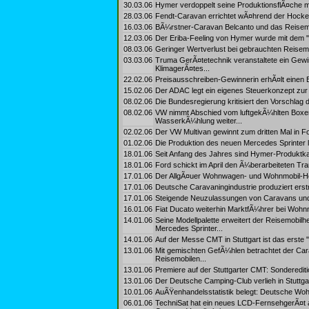
30.03.06
Hymer verdoppelt seine ProduktionsflÃ¤che mi
28.03.06
Fendt-Caravan errichtet wÃ¤hrend der Hock
16.03.06
BÃ¼rstner-Caravan Belcanto und das Reisemob
12.03.06
Der Eriba-Feeling von Hymer wurde mit dem "
08.03.06
Geringer Wertverlust bei gebrauchten Reisem
03.03.06
Truma GerÃ¤tetechnik veranstaltete ein Gewi
KlimagerÃ¤tes...
22.02.06
Preisausschreiben-Gewinnerin erhÃ¤lt einen 
15.02.06
Der ADAC legt ein eigenes Steuerkonzept zur
08.02.06
Die Bundesregierung kritisiert den Vorschlag
08.02.06
VW nimmt Abschied vom luftgekÃ¼hlten Boxerm
WasserkÃ¼hlung weiter...
02.02.06
Der VW Multivan gewinnt zum dritten Mal in Fo
01.02.06
Die Produktion des neuen Mercedes Sprinter l
18.01.06
Seit Anfang des Jahres sind Hymer-Produktkata
18.01.06
Ford schickt im April den Ã¼berarbeiteten Tra
17.01.06
Der AllgÃ¤uer Wohnwagen- und Wohnmobil-Herst
17.01.06
Deutsche Caravaningindustrie produziert ers
17.01.06
Steigende Neuzulassungen von Caravans und 
16.01.06
Fiat Ducato weiterhin MarktfÃ¼hrer bei Wohn
14.01.06
Seine Modellpalette erweitert der Reisemobilhe
Mercedes Sprinter...
14.01.06
Auf der Messe CMT in Stuttgart ist das erste 
13.01.06
Mit gemischten GefÃ¼hlen betrachtet der Car
Reisemobilen...
13.01.06
Premiere auf der Stuttgarter CMT: Sonderedit
13.01.06
Der Deutsche Camping-Club verlieh in Stuttgar
10.01.06
AuÃŸenhandelsstatistik belegt: Deutsche Wohn
06.01.06
TechniSat hat ein neues LCD-FernsehgerÃ¤t 