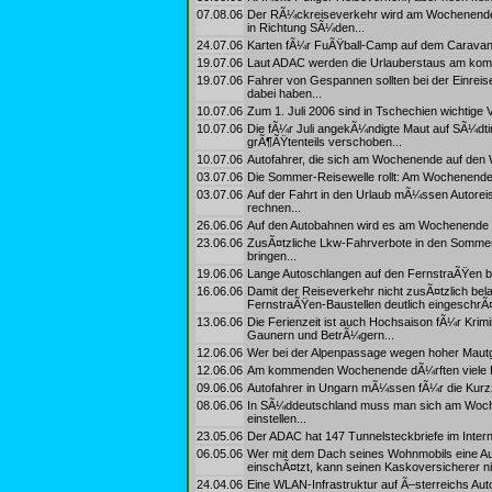
07.08.06
Der RÃ¼ckreiseverkehr wird am Wochenende f
in Richtung SÃ¼den...
24.07.06
Karten fÃ¼r FuÃŸball-Camp auf dem Caravan-
19.07.06
Laut ADAC werden die Urlauberstaus am kom
19.07.06
Fahrer von Gespannen sollten bei der Einrei
dabei haben...
10.07.06
Zum 1. Juli 2006 sind in Tschechien wichtige
10.07.06
Die fÃ¼r Juli angekÃ¼ndigte Maut auf SÃ¼dt
grÃ¶ÃŸtenteils verschoben...
10.07.06
Autofahrer, die sich am Wochenende auf den 
03.07.06
Die Sommer-Reisewelle rollt: Am Wochenende 
03.07.06
Auf der Fahrt in den Urlaub mÃ¼ssen Autorei
rechnen...
26.06.06
Auf den Autobahnen wird es am Wochenende e
23.06.06
ZusÃ¤tzliche Lkw-Fahrverbote in den Sommer
bringen...
19.06.06
Lange Autoschlangen auf den FernstraÃŸen 
16.06.06
Damit der Reiseverkehr nicht zusÃ¤tzlich bel
FernstraÃŸen-Baustellen deutlich eingeschrÃ¤
13.06.06
Die Ferienzeit ist auch Hochsaison fÃ¼r Krim
Gaunern und BetrÃ¼gern...
12.06.06
Wer bei der Alpenpassage wegen hoher Mautg
12.06.06
Am kommenden Wochenende dÃ¼rften viele K
09.06.06
Autofahrer in Ungarn mÃ¼ssen fÃ¼r die Kurzzei
08.06.06
In SÃ¼ddeutschland muss man sich am Woch
einstellen...
23.05.06
Der ADAC hat 147 Tunnelsteckbriefe im Internet
06.05.06
Wer mit dem Dach seines Wohnmobils eine Auto
einschÃ¤tzt, kann seinen Kaskoversicherer n
24.04.06
Eine WLAN-Infrastruktur auf Ã–sterreichs Aut