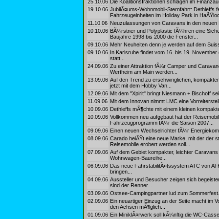
25.10.06
Die Koalitionsfraktionen schlagen im Finanza
19.10.06
JubilÃ¤ums-Wohnmobil-Sternfahrt: Dethleffs f
Fahrzeugeinheiten im Holiday Park in HaÃŸloc
11.10.06
Neuzulassungen von Caravans in den neuen 
10.10.06
BÃ¼rstner und Polyplastic fÃ¼hren eine Sich
Baujahre 1998 bis 2000 die Fenster...
09.10.06
Mehr Neuheiten denn je werden auf dem Suisse
09.10.06
In Karlsruhe findet vom 16. bis 19. November 
statt...
24.09.06
Zu einer Attraktion fÃ¼r Camper und Carava
Wertheim am Main werden...
13.09.06
Auf den Trend zu erschwinglichen, kompakten
jetzt mit dem Hobby Van...
12.09.06
Mit dem "Xpirit" bringt Niesmann + Bischoff sei
11.09.06
Mit dem Innovan nimmt LMC eine Vorreiterstel
10.09.06
Dethleffs mÃ¶chte mit einem kleinen kompakt
10.09.06
Vollkommen neu aufgebaut hat der Reisemobil-
Fahrzeugprogramm fÃ¼r die Saison 2007...
09.09.06
Einen neuen Wechselrichter fÃ¼r Energiekomfor
08.09.06
Carado heiÃŸt eine neue Marke, mit der der
Reisemobile erobert werden soll...
07.09.06
Auf dem Gebiet kompakter, leichter Caravans 
Wohnwagen-Baureihe...
06.09.06
Das neue FahrstabilitÃ¤tssystem ATC von Al-
bringen...
04.09.06
Aussteller und Besucher zeigen sich begeist
sind der Renner...
03.09.06
Ostsee-Campingpartner lud zum Sommerfest.
02.09.06
Ein neuartiger Einzug an der Seite macht im 
den Achsen mÃ¶glich...
01.09.06
Ein MiniklÃ¤rwerk soll kÃ¼nftig die WC-Casset