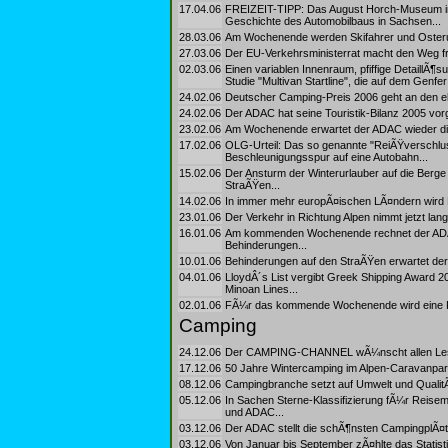
17.04.06
FREIZEIT-TIPP: Das August Horch-Museum im 
Geschichte des Automobilbaus in Sachsen...
28.03.06
Am Wochenende werden Skifahrer und Osterur
27.03.06
Der EU-Verkehrsministerrat macht den Weg fre
02.03.06
Einen variablen Innenraum, pfiffige DetaillÃ¶
Studie "Multivan Startline", die auf dem Genfe
24.02.06
Deutscher Camping-Preis 2006 geht an den eh
24.02.06
Der ADAC hat seine Touristik-Bilanz 2005 vorg
23.02.06
Am Wochenende erwartet der ADAC wieder dich
17.02.06
OLG-Urteil: Das so genannte "ReiÃŸverschluss
Beschleunigungsspur auf eine Autobahn...
15.02.06
Der Ansturm der Winterurlauber auf die Ber
StraÃŸen...
14.02.06
In immer mehr europÃ¤ischen LÃ¤ndern wird F
23.01.06
Der Verkehr in Richtung Alpen nimmt jetzt lang
16.01.06
Am kommenden Wochenende rechnet der ADAC
Behinderungen...
10.01.06
Behinderungen auf den StraÃŸen erwartet de
04.01.06
LloydÂ´s List vergibt Greek Shipping Award 20
Minoan Lines...
02.01.06
FÃ¼r das kommende Wochenende wird eine RÃ¼
Camping
24.12.06
Der CAMPING-CHANNEL wÃ¼nscht allen Lesern 
17.12.06
50 Jahre Wintercamping im Alpen-Caravanpar
08.12.06
Campingbranche setzt auf Umwelt und QualitÃ
05.12.06
In Sachen Sterne-Klassifizierung fÃ¼r Reisem
und ADAC...
03.12.06
Der ADAC stellt die schÃ¶nsten CampingplÃ¤tz
03.12.06
Von Januar bis September zÃ¤hlte das Statis