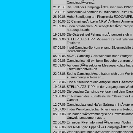
CampingplÃ¤tzen...
21.11.06
Die Zahl der CampingplÃ¤tze stieg von 1992 b
12.11.06
NeubaumaÃŸnahmen in DÃ¤nemark: Klim Stran
26.10.06
Hohe Beteiligung am Pilotprojekt ECOCAMPING
24.10.06
20 CampingplÃ¤tze in NRW fÃ¼hren Umweltm
21.09.06
Einen praktischen Reisebegleiter fÃ¼r Campi
herausgebracht...
19.09.06
Die Ostseeinsel Fehmarn prÃ¤sentiert sich in 
09.09.06
STELLPLATZ-TIPP: Mit einem zentral gelegenen
Touristen...
07.09.06
Insel-Camping-Borkum errang Silbermedaille 
Deutschland"...
05.09.06
ADAC-Camping-Gala wechselt nach Stuttgart.
03.09.06
Camping jetzt direkt beim Besucherzentrum de
02.09.06
Auf dem DÃ¼sseldorfer Messeparkplatz hat si
Treffpunkt entwickelt...
22.08.06
Sechs CampingplÃ¤tze haben sich zum Werb
zusammengeschlossen...
21.08.06
Eine aufschlussreiche Analyse ihrer GÃ¤stest
19.08.06
STELLPLATZ-TIPP: In der vergangenen Woche wu
18.08.06
Die Leading Campings verlosen auf dem Cara
13.08.06
Im Rahmen des Kunstfestivals "Steirischer Her
Camper...
12.07.06
Campingplatz und Hafen Salzmann in Ã–sterre
10.07.06
In der Wein-Landschaft Rheinhessens bietet d
05.07.06
Die baden-wÃ¼rttembergische Umweltminister
Umweltmanagement aus...
22.06.06
Ein neuer Flyer informiert Ã¼ber neun Wohnmo
16.06.06
Der ADAC gibt Tipps fÃ¼r CampingplÃ¤tze neb
23.05.06
Wer sich jetzt noch gÃ¼nstige Nebensaisonpre