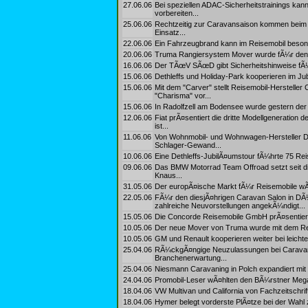
27.06.06
Bei speziellen ADAC-Sicherheitstrainings kan
vorbereiten...
25.06.06
Rechtzeitig zur Caravansaison kommen beim 
Einsatz...
22.06.06
Ein Fahrzeugbrand kann im Reisemobil besond
20.06.06
Truma Rangiersystem Mover wurde fÃ¼r den D
16.06.06
Der TÃœV SÃœD gibt Sicherheitshinweise fÃ
15.06.06
Dethleffs und Holiday-Park kooperieren im Jub
15.06.06
Mit dem "Carver" stellt Reisemobil-Herstelle
"Charisma" vor...
15.06.06
In Radolfzell am Bodensee wurde gestern der 
12.06.06
Fiat prÃ¤sentiert die dritte Modellgeneration
ist...
11.06.06
Von Wohnmobil- und Wohnwagen-Hersteller Det
Schlager-Gewand...
10.06.06
Eine Dethleffs-JubilÃ¤umstour fÃ¼hrte 75 Re
09.06.06
Das BMW Motorrad Team Offroad setzt seit di
Knaus...
31.05.06
Der europÃ¤ische Markt fÃ¼r Reisemobile wÃ¤
22.05.06
FÃ¼r den diesjÃ¤hrigen Caravan Salon in DÃ¼
zahlreiche Neuvorstellungen angekÃ¼ndigt...
15.05.06
Die Concorde Reisemobile GmbH prÃ¤sentiert
10.05.06
Der neue Mover von Truma wurde mit dem Red
10.05.06
GM und Renault kooperieren weiter bei leicht
25.04.06
RÃ¼ckgÃ¤ngige Neuzulassungen bei Caravans
Branchenerwartung...
25.04.06
Niesmann Caravaning in Polch expandiert mit
24.04.06
Promobil-Leser wÃ¤hlten den BÃ¼rstner Mega
18.04.06
VW Multivan und California von Fachzeitschrif
18.04.06
Hymer belegt vorderste PlÃ¤tze bei der Wahl