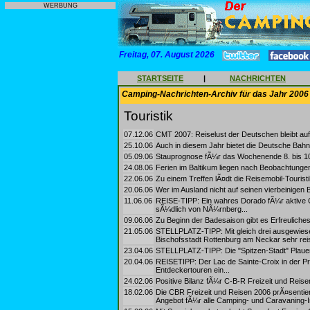
WERBUNG
Freitag, 07. August 2026
STARTSEITE
|
NACHRICHTEN
Camping-Nachrichten-Archiv für das Jahr 2006
Touristik
07.12.06
CMT 2007: Reiselust der Deutschen bleibt au
25.10.06
Auch in diesem Jahr bietet die Deutsche Bahn 
05.09.06
Stauprognose fÃ¼r das Wochenende 8. bis 10
24.08.06
Ferien im Baltikum liegen nach Beobachtung
22.06.06
Zu einem Treffen lÃ¤dt die Reisemobil-Touri
20.06.06
Wer im Ausland nicht auf seinen vierbeinigen 
11.06.06
REISE-TIPP: Ein wahres Dorado fÃ¼r aktive 
sÃ¼dlich von NÃ¼rnberg...
09.06.06
Zu Beginn der Badesaison gibt es Erfreulich
21.05.06
STELLPLATZ-TIPP: Mit gleich drei ausgewiese
Bischofsstadt Rottenburg am Neckar sehr reis
23.04.06
STELLPLATZ-TIPP: Die "Spitzen-Stadt" Plauen 
20.04.06
REISETIPP: Der Lac de Sainte-Croix in der Pr
Entdeckertouren ein...
24.02.06
Positive Bilanz fÃ¼r C-B-R Freizeit und Reisen
18.02.06
Die CBR Freizeit und Reisen 2006 prÃ¤sentier
Angebot fÃ¼r alle Camping- und Caravaning-In