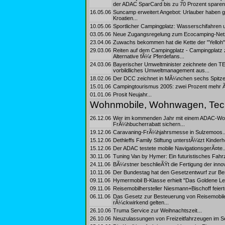
der ADAC SparCard bis zu 70 Prozent sparen.
16.05.06
Suncamp erweitert Angebot: Urlauber haben 
Kroatien...
10.05.06
Sportlicher Campingplatz: Wasserschifahren
03.05.06
Neue Zugangsregelung zum Ecocamping-Netz
23.04.06
Zuwachs bekommen hat die Kette der "Yelloh"
29.03.06
Reiten auf dem Campingplatz - Campingplatz 
Alternative fÃ¼r Pferdefans...
24.03.06
Bayerischer Umweltminister zeichnete den TE
vorbildliches Umweltmanagement aus...
18.02.06
Der DCC zeichnet in MÃ¼nchen sechs Spitzen
15.01.06
Campingtourismus 2005: zwei Prozent mehr 
01.01.06
Prosit Neujahr...
Wohnmobile, Wohnwagen, Tec
26.12.06
Wer im kommenden Jahr mit einem ADAC-Wohn
FrÃ¼hbucherrabatt sichern...
19.12.06
Caravaning-FrÃ¼hjahrsmesse in Sulzemoos..
15.12.06
Dethleffs Family Stiftung unterstÃ¼tzt Kinderh
15.12.06
Der ADAC testete mobile NavigationsgerÃ¤te..
30.11.06
Tuning Van by Hymer: Ein futuristisches Fahr
24.11.06
BÃ¼rstner beschlieÃŸt die Fertigung der inno
10.11.06
Der Bundestag hat den Gesetzentwurf zur Be
09.11.06
Hymermobil B-Klasse erhielt "Das Goldene Le
09.11.06
Reisemobilhersteller Niesmann+Bischoff feiert
06.11.06
Das Gesetz zur Besteuerung von Reisemobile
rÃ¼ckwirkend gelten...
26.10.06
Truma Service zur Weihnachtszeit...
26.10.06
Neuzulassungen von Freizeitfahrzeugen im Se