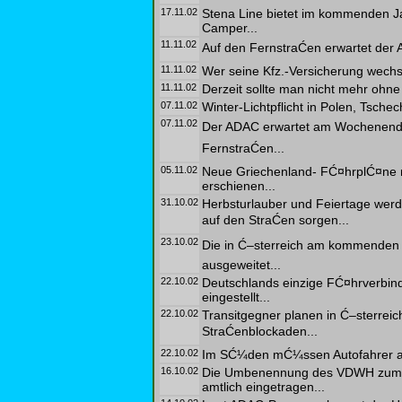
17.11.02
Stena Line bietet im kommenden Jah
Camper...
11.11.02
Auf den FernstraĆen erwartet der
11.11.02
Wer seine Kfz.-Versicherung wechsel
11.11.02
Derzeit sollte man nicht mehr ohne
07.11.02
Winter-Lichtpflicht in Polen, Tschec
07.11.02
Der ADAC erwartet am Wochenende
FernstraĆen...
05.11.02
Neue Griechenland- FĆ¤hrplĆ¤ne m
erschienen...
31.10.02
Herbsturlauber und Feiertage w
auf den StraĆen sorgen...
23.10.02
Die in Ć–sterreich am kommenden 
ausgeweitet...
22.10.02
Deutschlands einzige FĆ¤hrverbin
eingestellt...
22.10.02
Transitgegner planen in Ć–sterr
StraĆenblockaden...
22.10.02
Im SĆ¼den mĆ¼ssen Autofahrer a
16.10.02
Die Umbenennung des VDWH zum Car
amtlich eingetragen...