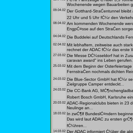
Wochenende wegen Bauarbeiten ge
09.04.02
Der Gotthard-StraĆentunnel bleibt
22 Uhr und 5 Uhr fĆ¼r den Verkehr 
08.04.02
Am kommenden Wochenende werden
EngpĆ¤sse auf den StraĆen sorge
04.04.02
Die Buddelei auf Deutschlands Fer
02.04.02
Mit lebhaftem, zeitweise auch sta
rechnet der ADAC fĆ¼r das erste 
27.03.02
Die Messe DĆ¼sseldorf hat in Zus
caravan award" ins Leben gerufen.
25.03.02
Mit dem Beginn der Osterfeiertage
FernstraĆen nochmals dichten Reis
24.03.02
Die Blue-Sector GmbH hat fĆ¼r se
Zielgruppe Camper entdeckt...
24.03.02
Die CC-Bank AG, MĆ¶nchengladbac
Robert Bosch GmbH, Karlsruhe ei
20.03.02
ADAC-Regionalclubs bieten in 23 
Neulinge an...
18.03.02
In zwĆ¶lf BundeslĆ¤ndern beginn
Das wird laut ADAC zu ersten grĆ
fĆ¼hren...
14.03.02
Der ADAC informiert Ć¼ber die aktu