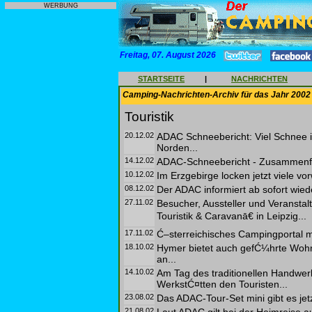
WERBUNG
Freitag, 07. August 2026
STARTSEITE
|
NACHRICHTEN
Camping-Nachrichten-Archiv für das Jahr 2002
Touristik
20.12.02
ADAC Schneebericht: Viel Schnee 
Norden...
14.12.02
ADAC-Schneebericht - Zusammenf
10.12.02
Im Erzgebirge locken jetzt viele vo
08.12.02
Der ADAC informiert ab sofort wie
27.11.02
Besucher, Aussteller und Veranstalt
Touristik & Caravanā€ in Leipzig...
17.11.02
Ć–sterreichisches Campingportal m
18.10.02
Hymer bietet auch gefĆ¼hrte Wohn
an...
14.10.02
Am Tag des traditionellen Handwer
WerkstĆ¤tten den Touristen...
23.08.02
Das ADAC-Tour-Set mini gibt es je
21.08.02