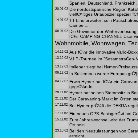
Spanien, Deutschland, Frankreich, 
20.01.02
Die nordostspanische Region Katalon
vielfĆ¤ltiges Urlaubsziel speziell f
14.01.02
TT-Line erweitert sein Pauschalre
Camper...
08.01.02
Die Gewinner der Winterverlosung a
fĆ¼r CAMPING-CHANNEL-User wurde
Wohnmobile, Wohnwagen, Tec
14.12.02
Aus fĆ¼r die innovative Vario-Boxx
13.12.02
V.I.P.-Tournee im "SesamstraĆen-
13.12.02
Italiener siegt bei Hymer-Preisauss
06.12.02
In Sulzemoos wurde Europas grĆ¶Ć
04.12.02
Erwin Hymer hat fĆ¼r ein Caravan
gegrĆ¼ndet...
28.11.02
Hymer hat seinen Stammsitz in Bad 
21.11.02
Der Caravaning-Markt im Osten st
17.11.02
Bei Hymer prĆ¼ft die DEKRA regelm
17.11.02
Ein neues GPS-BasisgerĆ¤t hat Gar
15.11.02
Zum Jahreswechsel wird der Truma
Ort sein....
23.10.02
Bei den Neuzulassungen von Carav
erreicht...