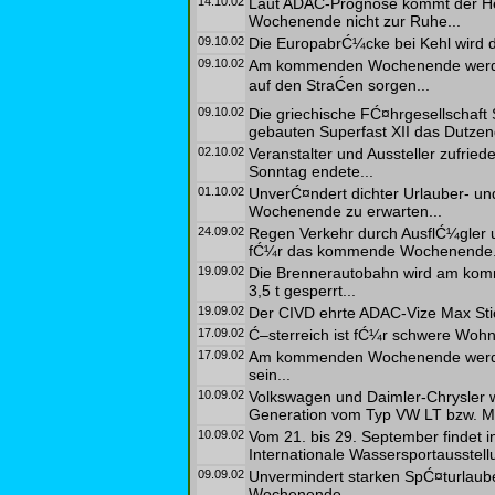
14.10.02
Laut ADAC-Prognose kommt der H
Wochenende nicht zur Ruhe...
09.10.02
Die EuropabrĆ¼cke bei Kehl wird d
09.10.02
Am kommenden Wochenende werden
auf den StraĆen sorgen...
09.10.02
Die griechische FĆ¤hrgesellschaft 
gebauten Superfast XII das Dutzend 
02.10.02
Veranstalter und Aussteller zufried
Sonntag endete...
01.10.02
UnverĆ¤ndert dichter Urlauber- u
Wochenende zu erwarten...
24.09.02
Regen Verkehr durch AusflĆ¼gler u
fĆ¼r das kommende Wochenende.
19.09.02
Die Brennerautobahn wird am k
3,5 t gesperrt...
19.09.02
Der CIVD ehrte ADAC-Vize Max Stic
17.09.02
Ć–sterreich ist fĆ¼r schwere Wohnm
17.09.02
Am kommenden Wochenende werden
sein...
10.09.02
Volkswagen und Daimler-Chrysler 
Generation vom Typ VW LT bzw. M
10.09.02
Vom 21. bis 29. September findet 
Internationale Wassersportausstellun
09.09.02
Unvermindert starken SpĆ¤turlau
Wochenende...