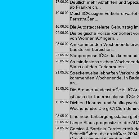
17.06.02
Deutlich mehr Abfahrten und Spezia
ab Frankreich...
10.06.02
Meist flĆ¼ssigen Verkehr erwart
FernstraĆen...
10.06.02
Die Autostadt feierte Geburtstag
04.06.02
Die belgische Polizei kontrolliert v
von WohnanhĆ¤ngern...
03.06.02
Am kommenden Wochenende erwarte
Baustellen-Bereichen...
27.05.02
Stauprognose fĆ¼r das kommende
26.05.02
An mindestens sieben Wochenenden
Staus auf den Ferienrouten...
21.05.02
Streckenweise lebhaften Verkehr d
kommenden Wochenende. In Baden
an...
15.05.02
Die BrennerbundesstraĆe ist fĆ
ist auch die Tauernschleuse fĆ¼r 
13.05.02
Dichten Urlaubs- und Ausflugsver
Wochenende. Die grĆ¶Ćten Behind
08.05.02
Eine neue Entsorgungsstation gibt e
06.05.02
Lange Staus prognostiziert der 
04.05.02
Corsica & Sardinia Ferries erteilt 
SchnellfĆ¤hre, die ab MĆ¤rz 2004 
Verkehr eingesetzt werden soll...