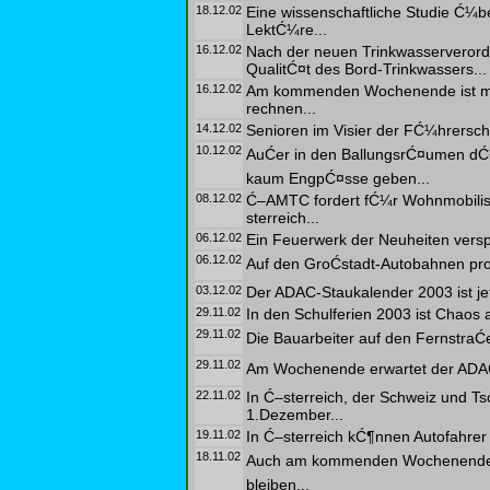
18.12.02
Eine wissenschaftliche Studie Ć¼ber
LektĆ¼re...
16.12.02
Nach der neuen Trinkwasserverord
QualitĆ¤t des Bord-Trinkwassers...
16.12.02
Am kommenden Wochenende ist mit
rechnen...
14.12.02
Senioren im Visier der FĆ¼hrersche
10.12.02
AuĆer in den BallungsrĆ¤umen dĆ
kaum EngpĆ¤sse geben...
08.12.02
Ć–AMTC fordert fĆ¼r Wohnmobilist
sterreich...
06.12.02
Ein Feuerwerk der Neuheiten versp
06.12.02
Auf den GroĆstadt-Autobahnen pr
03.12.02
Der ADAC-Staukalender 2003 ist jetz
29.11.02
In den Schulferien 2003 ist Chaos
29.11.02
Die Bauarbeiter auf den FernstraĆ
29.11.02
Am Wochenende erwartet der ADAC 
22.11.02
In Ć–sterreich, der Schweiz und Ts
1.Dezember...
19.11.02
In Ć–sterreich kĆ¶nnen Autofahrer
18.11.02
Auch am kommenden Wochenende wi
bleiben...