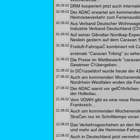
05.09.02
DRM kooperiert jetzt auch internati
02.09.02
Der ADAC erwartet am kommenden
Heimreiseverkehr zum Ferienauskl
02.09.02
Aus Verband Deutscher Wohnwagen
Industrie Verband Deutschland (CIV
01.09.02
Auf seiner Gibraltar-Nordkap-Expe
Neslein gestern auf dem Caravan S
31.08.02
Freiluft-FahrspaĆ kombiniert mit 
erstmals "Caravan Triking" zu sehen
31.08.02
Die Preise im Wettbewerb "caravan 
Gewinner Ć¼bergeben...
31.08.02
In DĆ¼sseldorf wurde heute der 41
27.08.02
Auch am kommenden Wochenende eb
Nordrhein-Westfalen enden die Feri
27.08.02
Der ADAC warnt vor gefĆ¤hrlichen 
der Holledau...
21.08.02
Vom VDWH gibt es eine neue Reisem
Frankreich...
21.08.02
Auch am kommenden Wochenende w
StraĆen nur im Schritttempo vora
12.08.02
Das Verkehrsgeschehen an den Woc
und mehr auf die Heimreise-Fahrs
12.08.02
Auch in Deutschland jetzt vermehrt