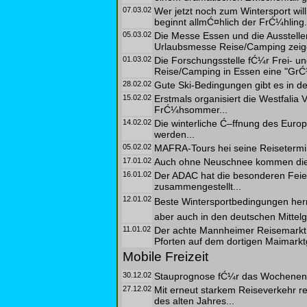
07.03.02
Wer jetzt noch zum Wintersport wil
beginnt allmĆ¤hlich der FrĆ¼hling.
05.03.02
Die Messe Essen und die Ausstel
Urlaubsmesse Reise/Camping zeigen
01.03.02
Die Forschungsstelle fĆ¼r Frei- un
Reise/Camping in Essen eine "GrĆ
28.02.02
Gute Ski-Bedingungen gibt es in d
15.02.02
Erstmals organisiert die Westfali
FrĆ¼hsommer...
14.02.02
Die winterliche Ć–ffnung des Europa
werden...
05.02.02
MAFRA-Tours hei seine Reisetermi
17.01.02
Auch ohne Neuschnee kommen die Wi
16.01.02
Der ADAC hat die besonderen Feier
zusammengestellt...
12.01.02
Beste Wintersportbedingungen herrs
aber auch in den deutschen Mittelg
11.01.02
Der achte Mannheimer Reisemarkt Ć
Pforten auf dem dortigen Maimarkt
Mobile Freizeit
30.12.02
Stauprognose fĆ¼r das Wochenende
27.12.02
Mit erneut starkem Reiseverkehr 
des alten Jahres...