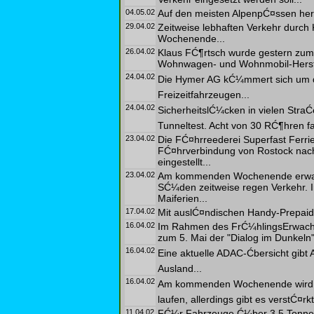
04.05.02
Auf den meisten AlpenpĆ¤ssen herr
29.04.02
Zeitweise lebhaften Verkehr durc
Wochenende...
26.04.02
Klaus FĆ¶rtsch wurde gestern zu
Wohnwagen- und Wohnmobil-Herste
24.04.02
Die Hymer AG kĆ¼mmert sich um die
Freizeitfahrzeugen...
24.04.02
SicherheitslĆ¼cken in vielen StraĆ
Tunneltest. Acht von 30 RĆ¶hren fal
23.04.02
Die FĆ¤hrreederei Superfast Ferrie
FĆ¤hrverbindung von Rostock nach
eingestellt...
23.04.02
Am kommenden Wochenende erwarte
SĆ¼den zeitweise regen Verkehr. 
Maiferien...
17.04.02
Mit auslĆ¤ndischen Handy-Prepaidk
16.04.02
Im Rahmen des FrĆ¼hlingsErwachen
zum 5. Mai der "Dialog im Dunkeln" 
16.04.02
Eine aktuelle ADAC-Ćbersicht gibt
Ausland...
16.04.02
Am kommenden Wochenende wird d
laufen, allerdings gibt es verstĆ¤
11.04.02
FĆ¼r Fahrzeuge Ć¼ber 3,5 Tonne