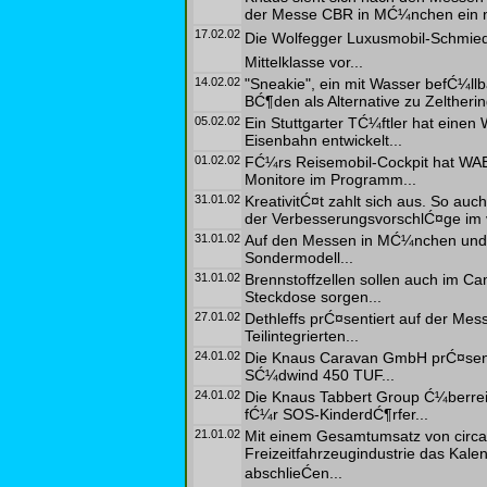
der Messe CBR in MĆ¼nchen ein n
17.02.02
Die Wolfegger Luxusmobil-Schmiede
Mittelklasse vor...
14.02.02
"Sneakie", ein mit Wasser befĆ¼llba
BĆ¶den als Alternative zu Zeltherin
05.02.02
Ein Stuttgarter TĆ¼ftler hat einen 
Eisenbahn entwickelt...
01.02.02
FĆ¼rs Reisemobil-Cockpit hat WA
Monitore im Programm...
31.01.02
KreativitĆ¤t zahlt sich aus. So au
der VerbesserungsvorschlĆ¤ge im 
31.01.02
Auf den Messen in MĆ¼nchen und E
Sondermodell...
31.01.02
Brennstoffzellen sollen auch im C
Steckdose sorgen...
27.01.02
Dethleffs prĆ¤sentiert auf der Mes
Teilintegrierten...
24.01.02
Die Knaus Caravan GmbH prĆ¤sent
SĆ¼dwind 450 TUF...
24.01.02
Die Knaus Tabbert Group Ć¼berrei
fĆ¼r SOS-KinderdĆ¶rfer...
21.01.02
Mit einem Gesamtumsatz von circa 
Freizeitfahrzeugindustrie das Kal
abschlieĆen...