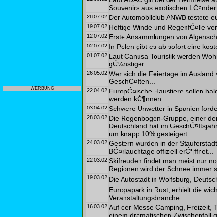
Laut ADAC gilt bei der Heimreise 
Souvenirs aus exotischen LĆ¤ndern
28.07.02
Der Automobilclub ANWB testete eu
19.07.02
Heftige Winde und RegenfĆ¤lle vert
12.07.02
Erste Ansammlungen von Algenschl
02.07.02
In Polen gibt es ab sofort eine kost
01.07.02
Laut Canusa Touristik werden Wohn
gĆ¼nstiger...
26.05.02
Wer sich die Feiertage im Ausland 
GeschĆ¤ften...
WERBUNG
22.04.02
EuropĆ¤ische Haustiere sollen ba
werden kĆ¶nnen...
03.04.02
Schwere Unwetter in Spanien forde
28.03.02
Die Regenbogen-Gruppe, einer de
Deutschland hat im GeschĆ¤ftsja
um knapp 10% gesteigert...
24.03.02
Gestern wurden in der Stauferstad
BĆ¤rlauchtage offiziell erĆ¶ffnet...
22.03.02
Skifreuden findet man meist nur no
Regionen wird der Schnee immer sc
19.03.02
Die Autostadt in Wolfsburg, Deutsc
Europapark in Rust, erhielt die wic
Veranstaltungsbranche...
16.03.02
Auf der Messe Camping, Freizeit, T
einem dramatischen Zwischenfall 