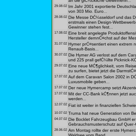
an die glĆ¼ckliche Gewinnerin...
29.08.02
Im Jahr 2001 exportierte Deutschl
von 303 Mio. Euro...
28.08.02
Die Messe DĆ¼sseldorf und das D
erstmals einen Design-Wettbewerb
Gewinner stehen fest...
17.08.02
Eine breit angelegte Produktoffens
Hersteller demnĆ¤chst auf der Me
31.07.02
Hymer prĆ¤sentiert einen extrem ni
Renault-Basis...
30.07.02
Die Hymer AG verlost auf dem Ca
und 225 prall gefĆ¼llte Picknick-KĆ
29.07.02
Eine neue MĆ¶glichkeit, vom Reisem
zu surfen, bietet jetzt die DarmstĆ¤
17.07.02
Auf dem Caravan Salon 2002 in DĆ
Luxusmobile geben...
17.07.02
Der neue Hymercamp setzt Akzente 
17.07.02
Mit der CC-Bank kĆ¶nnen jetzt auc
werden...
12.07.02
Fiat ist weiter in finanziellen Schw
10.07.02
Truma hat neue Generation von Bed
04.07.02
Die Bocklet Fahrzeugbau GmbH er
Gebrauchsmusterschutz auf Quer-
28.06.02
Am Montag rollte der erste Hymer
Waldsee vom Band...