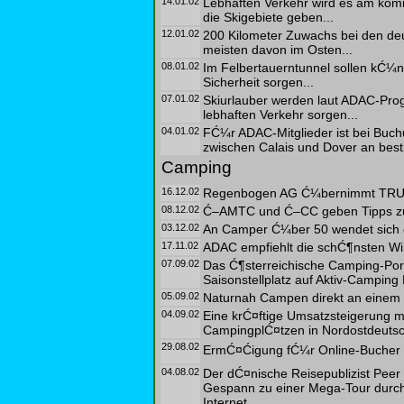
14.01.02
Lebhaften Verkehr wird es am ko
die Skigebiete geben...
12.01.02
200 Kilometer Zuwachs bei den de
meisten davon im Osten...
08.01.02
Im Felbertauerntunnel sollen kĆ¼n
Sicherheit sorgen...
07.01.02
Skiurlauber werden laut ADAC-P
lebhaften Verkehr sorgen...
04.01.02
FĆ¼r ADAC-Mitglieder ist bei Buc
zwischen Calais und Dover an best
Camping
16.12.02
Regenbogen AG Ć¼bernimmt TRUM
08.12.02
Ć–AMTC und Ć–CC geben Tipps zu
03.12.02
An Camper Ć¼ber 50 wendet sich de
17.11.02
ADAC empfiehlt die schĆ¶nsten Wi
07.09.02
Das Ć¶sterreichische Camping-Port
Saisonstellplatz auf Aktiv-Camping P
05.09.02
Naturnah Campen direkt an einem
04.09.02
Eine krĆ¤ftige Umsatzsteigerung 
CampingplĆ¤tzen in Nordostdeutsc
29.08.02
ErmĆ¤Ćigung fĆ¼r Online-Bucher 
04.08.02
Der dĆ¤nische Reisepublizist Peer
Gespann zu einer Mega-Tour durch 
Internet...