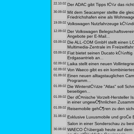
22.10.02
Der ADAC gibt Tipps fĆ¼r das rich
30.09.02
Mit dem Seacamper stellte die glei
Friedrichshafen eine als Wohnwage
19.09.02
Volkswagen Nutzfahrzeuge kĆ¼ndigt
12.09.02
Der Volkswagen Belegschaftsverein
Angebote per E-Mail...
03.09.02
Die ALL-COM GmbH stellt einen LCD
Multimedia-Zentrale im Freizeitfahr
03.09.02
Fiat bietet seinen Ducato kĆ¼nftig
Erdgasantrieb an...
02.09.02
Laika stellt einen neuen Vollintegrie
02.09.02
Von Waeco gibt es ein kombinierte
01.09.02
Einen neuen alltagstauglichen Ca
Programm...
01.09.02
Die WinterstĆ¼tze "Atlas" soll Sc
beseitigen...
01.09.02
Der dĆ¤nische Vorzelt-Hersteller 
in einer ungewĆ¶hnlichen Zusammena
01.09.02
Reisemobile gehĆ¶ren zu den sicher
31.08.02
Exklusive Luxusmobile und groĆe 
Salon in einer Sonderschau zu bes
30.08.02
WAECO Ć¼bergab heute auf dem Ca