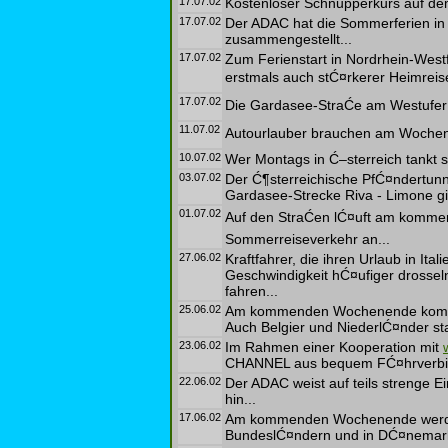
17.07.02
Kostenloser Schnupperkurs auf de
17.07.02
Der ADAC hat die Sommerferien in
zusammengestellt...
17.07.02
Zum Ferienstart in Nordrhein-W
erstmals auch stĆ¤rkerer Heimreise
17.07.02
Die Gardasee-StraĆe am Westufer is
11.07.02
Autourlauber brauchen am Wochene
10.07.02
Wer Montags in Ć–sterreich tankt 
03.07.02
Der Ć¶sterreichische PfĆ¤ndertunne
Gardasee-Strecke Riva - Limone gib
01.07.02
Auf den StraĆen lĆ¤uft am komm
Sommerreiseverkehr an...
27.06.02
Kraftfahrer, die ihren Urlaub in It
Geschwindigkeit hĆ¤ufiger drossel
fahren...
25.06.02
Am kommenden Wochenende kommt 
Auch Belgier und NiederlĆ¤nder sta
23.06.02
Im Rahmen einer Kooperation mit
CHANNEL aus bequem FĆ¤hrverbind
22.06.02
Der ADAC weist auf teils strenge 
hin...
17.06.02
Am kommenden Wochenende werden
BundeslĆ¤ndern und in DĆ¤nemark 