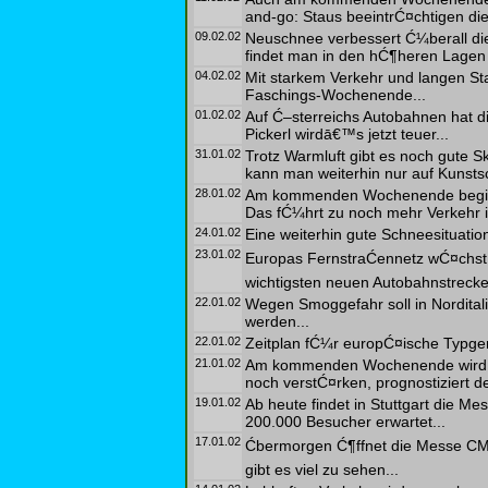
and-go: Staus beeintrĆ¤chtigen die
09.02.02
Neuschnee verbessert Ć¼berall die
findet man in den hĆ¶heren Lagen 
04.02.02
Mit starkem Verkehr und langen 
Faschings-Wochenende...
01.02.02
Auf Ć–sterreichs Autobahnen hat d
Pickerl wirdā€™s jetzt teuer...
31.01.02
Trotz Warmluft gibt es noch gute Sk
kann man weiterhin nur auf Kunsts
28.01.02
Am kommenden Wochenende beginne
Das fĆ¼hrt zu noch mehr Verkehr in
24.01.02
Eine weiterhin gute Schneesituation
23.01.02
Europas FernstraĆennetz wĆ¤chst w
wichtigsten neuen Autobahnstrecken
22.01.02
Wegen Smoggefahr soll in Nordital
werden...
22.01.02
Zeitplan fĆ¼r europĆ¤ische Typgen
21.01.02
Am kommenden Wochenende wird sic
noch verstĆ¤rken, prognostiziert d
19.01.02
Ab heute findet in Stuttgart die M
200.000 Besucher erwartet...
17.01.02
Ćbermorgen Ć¶ffnet die Messe CMT
gibt es viel zu sehen...