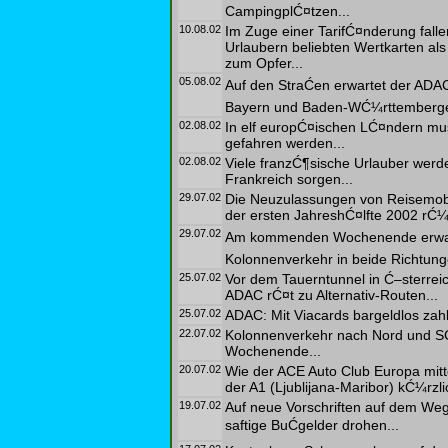
CampingplĆ¤tzen...
10.08.02
Im Zuge einer TarifĆ¤nderung falle
Urlaubern beliebten Wertkarten als 
zum Opfer...
05.08.02
Auf den StraĆen erwartet der ADAC
Bayern und Baden-WĆ¼rttemberger
02.08.02
In elf europĆ¤ischen LĆ¤ndern mu
gefahren werden...
02.08.02
Viele franzĆ¶sische Urlauber wer
Frankreich sorgen...
29.07.02
Die Neuzulassungen von Reisemob
der ersten JahreshĆ¤lfte 2002 rĆ¼c
29.07.02
Am kommenden Wochenende erwart
Kolonnenverkehr in beide Richtung
25.07.02
Vor dem Tauerntunnel in Ć–sterrei
ADAC rĆ¤t zu Alternativ-Routen...
25.07.02
ADAC: Mit Viacards bargeldlos zah
22.07.02
Kolonnenverkehr nach Nord und 
Wochenende...
20.07.02
Wie der ACE Auto Club Europa mitt
der A1 (Ljublijana-Maribor) kĆ¼rzli
19.07.02
Auf neue Vorschriften auf dem W
saftige BuĆgelder drohen...