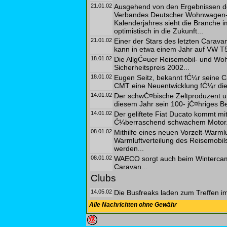
21.01.02
Ausgehend von den Ergebnissen de
Verbandes Deutscher Wohnwagen-un
Kalenderjahres sieht die Branche 
optimistisch in die Zukunft...
21.01.02
Einer der Stars des letzten Carava
kann in etwa einem Jahr auf VW T
18.01.02
Die AllgĆ¤uer Reisemobil- und Wo
Sicherheitspreis 2002...
18.01.02
Eugen Seitz, bekannt fĆ¼r seine C
CMT eine Neuentwicklung fĆ¼r die m
14.01.02
Der schwĆ¤bische Zeltproduzent un
diesem Jahr sein 100- jĆ¤hriges Be
14.01.02
Der geliftete Fiat Ducato kommt m
Ć¼berraschend schwachem Motor.
08.01.02
Mithilfe eines neuen Vorzelt-Warm
Warmluftverteilung des Reisemobils 
werden...
08.01.02
WAECO sorgt auch beim Winterca
Caravan...
Clubs
14.05.02
Die Busfreaks laden zum Treffen im
Alle Nachrichten ohne Gewähr