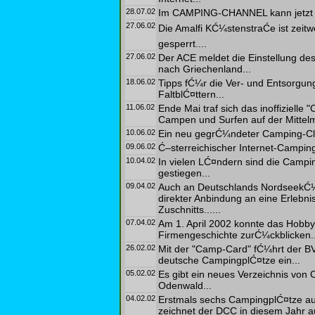
28.07.02
Im CAMPING-CHANNEL kann jetzt je
27.06.02
Die Amalfi KĆ¼stenstraĆe ist ze
gesperrt....
27.06.02
Der ACE meldet die Einstellung d
nach Griechenland...
18.06.02
Tipps fĆ¼r die Ver- und Entsorgu
FaltblĆ¤ttern...
11.06.02
Ende Mai traf sich das inoffiziel
Campen und Surfen auf der Mittelme
10.06.02
Ein neu gegrĆ¼ndeter Camping-Clu
09.06.02
Ć–sterreichischer Internet-Campin
10.04.02
In vielen LĆ¤ndern sind die Campin
gestiegen...
09.04.02
Auch an Deutschlands NordseekĆ¼s
direkter Anbindung an eine Erlebni
Zuschnitts......
07.04.02
Am 1. April 2002 konnte das Hobb
Firmengeschichte zurĆ¼ckblicken..
26.02.02
Mit der "Camp-Card" fĆ¼hrt der B
deutsche CampingplĆ¤tze ein...
05.02.02
Es gibt ein neues Verzeichnis vo
Odenwald...
04.02.02
Erstmals sechs CampingplĆ¤tze a
zeichnet der DCC in diesem Jahr 