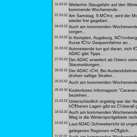
11.03.02
Weiterhin Staugefahr auf den Wint
kommende Wochenende...
07.03.02
Am Samstag, 9.MĆ¤rz, wird der Mo
wieder frei gegeben...
04.03.02
Auch am kommenden Wochenende wi
sorgen...
01.03.02
In Kempten, Augsburg, NĆ¼rnberg 
Kurse fĆ¼r Gespannfahrer an...
01.03.02
Autoreisende tun gut daran, sich f
ADAC gibt Tipps...
27.02.02
Der ADAC erweitert ab Ostern sei
Staumeldungen...
26.02.02
Der ADAC rĆ¤t: Bei Auslandsfahrt
drohen saftige Strafen...
25.02.02
Auch am kommenden Wochenende st
25.02.02
Kostenloses Infomagazin "Caravan
beziehen...
21.02.02
Unterschiedlich ergiebig war der N
hĆ¶heren Lagen gibt es Ć¼berall g
18.02.02
Auch am kommenden Wochenende m
Weg in die Wintersportgebiete rech
14.02.02
Laut ADAC-Schneebericht ist unget
gelegenen Regionen mĆ¶glich...
11.02.02
Auch am kommenden Wochenende ko