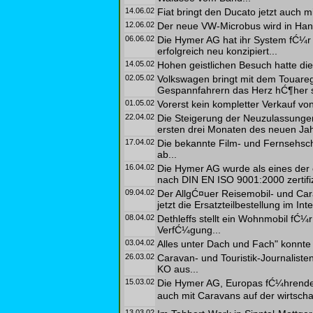
14.06.02
Fiat bringt den Ducato jetzt auch mi
12.06.02
Der neue VW-Microbus wird in Hann
06.06.02
Die Hymer AG hat ihr System fĆ¼r
erfolgreich neu konzipiert...
14.05.02
Hohen geistlichen Besuch hatte di
02.05.02
Volkswagen bringt mit dem Touareg 
Gespannfahrern das Herz hĆ¶her s
01.05.02
Vorerst kein kompletter Verkauf von
22.04.02
Die Steigerung der Neuzulassunge
ersten drei Monaten des neuen Jah
17.04.02
Die bekannte Film- und Fernsehscha
ab...
16.04.02
Die Hymer AG wurde als eines der 
nach DIN EN ISO 9001:2000 zertifizi
09.04.02
Der AllgĆ¤uer Reisemobil- und Cara
jetzt die Ersatzteilbestellung im Inte
08.04.02
Dethleffs stellt ein Wohnmobil fĆ
VerfĆ¼gung...
03.04.02
Alles unter Dach und Fach" konnte
26.03.02
Caravan- und Touristik-Journaliste
KO aus...
15.03.02
Die Hymer AG, Europas fĆ¼hrender H
auch mit Caravans auf der wirtschaf
13.03.02