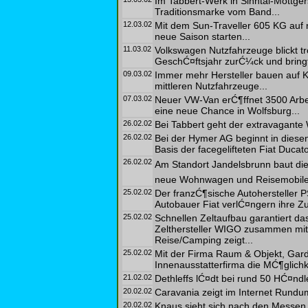
Im Tabbert-Werk in Sinntal-Mottge
Traditionsmarke vom Band...
12.03.02
Mit dem Sun-Traveller 605 KG auf n
neue Saison starten...
11.03.02
Volkswagen Nutzfahrzeuge blickt tr
GeschĆ¤ftsjahr zurĆ¼ck und bring
09.03.02
Immer mehr Hersteller bauen auf K
mittleren Nutzfahrzeuge...
07.03.02
Neuer VW-Van erĆ¶ffnet 3500 Arbei
eine neue Chance in Wolfsburg...
26.02.02
Bei Tabbert geht der extravagante 
26.02.02
Bei der Hymer AG beginnt in diese
Basis der facegelifteten Fiat Ducato
26.02.02
Am Standort Jandelsbrunn baut di
neue Wohnwagen und Reisemobile.
25.02.02
Der franzĆ¶sische Autohersteller P
Autobauer Fiat verlĆ¤ngern ihre Z
25.02.02
Schnellen Zeltaufbau garantiert 
Zelthersteller WIGO zusammen mit 
Reise/Camping zeigt...
25.02.02
Mit der Firma Raum & Objekt, Gardin
Innenausstatterfirma die MĆ¶glichke
21.02.02
Dethleffs lĆ¤dt bei rund 50 HĆ¤ndl
20.02.02
Caravania zeigt im Internet Rundu
20.02.02
Knaus sieht sich nach den Messen i