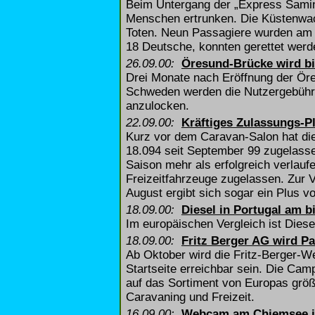
Beim Untergang der „Express Samina
Menschen ertrunken. Die Küstenwa
Toten. Neun Passagiere wurden am
18 Deutsche, konnten gerettet werd
26.09.00:
Öresund-Brücke wird bil
Drei Monate nach Eröffnung der Ö
Schweden werden die Nutzergebühr
anzulocken.
22.09.00:
Kräftiges Zulassungs-P
Kurz vor dem Caravan-Salon hat die
18.094 seit September 99 zugelasse
Saison mehr als erfolgreich verlau
Freizeitfahrzeuge zugelassen. Zur V
August ergibt sich sogar ein Plus v
18.09.00:
Diesel in Portugal am bi
Im europäischen Vergleich ist Diesel
18.09.00:
Fritz Berger AG wird P
Ab Oktober wird die Fritz-Berger-We
Startseite erreichbar sein. Die Cam
auf das Sortiment von Europas grö
Caravaning und Freizeit.
16.09.00:
Webcam am Chiemsee i