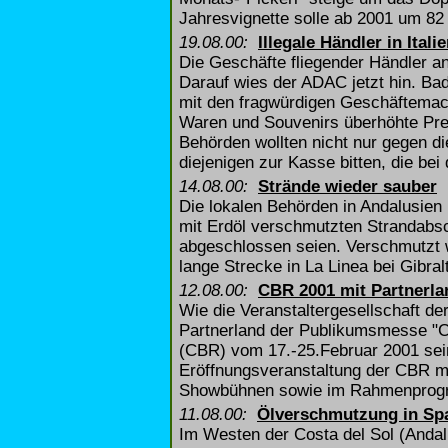
Jahresvignette solle ab 2001 um 82
19.08.00:
Illegale Händler in Itali
Die Geschäfte fliegender Händler an 
Darauf wies der ADAC jetzt hin. Bad
mit den fragwürdigen Geschäftemac
Waren und Souvenirs überhöhte Prei
Behörden wollten nicht nur gegen d
diejenigen zur Kasse bitten, die bei
14.08.00:
Strände wieder sauber
Die lokalen Behörden in Andalusien
mit Erdöl verschmutzten Strandabsc
abgeschlossen seien. Verschmutzt 
lange Strecke in La Linea bei Gibralt
12.08.00:
CBR 2001 mit Partnerla
Wie die Veranstaltergesellschaft de
Partnerland der Publikumsmesse "Ca
(CBR) vom 17.-25.Februar 2001 sein.
Eröffnungsveranstaltung der CBR mi
Showbühnen sowie im Rahmenprogra
11.08.00:
Ölverschmutzung in Sp
Im Westen der Costa del Sol (Andal