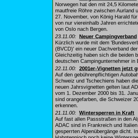
Norwegen hat den mit 24,5 Kilomete
mautfreie Röhre zwischen Aurland 
27. November, von König Harald für 
von nur viereinhalb Jahren errichtet
von Oslo nach Bergen.
23.11.00:
Neuer Campingverband
Kürzlich wurde mit dem 'Bundesver
(BVCD)' ein neuer Dachverband der
Gleichzeitig haben sich die beiden
deutschen Campingunternehmer in D
22.11.00:
2001er-Vignetten jetzt g
Auf den gebührenpflichtigen Autoba
Schweiz und Tschechiens haben die 2
neuen Jahrsvignetten gelten laut A
vom 1. Dezember 2000 bis 31. Janua
sind orangefarben, die Schweizer 2
erkennen.
21.11.00:
Wintersperren in Kraft
Auf fast allen Passstraßen in den Al
ADAC sind in Frankreich und Italien
gesperrten Alpenübergänge dicht. I
Hahntennjoch noch keine Wintersper