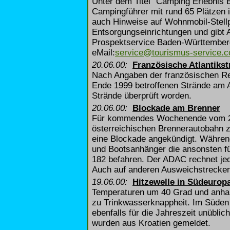
Unter dem Titel "Camping Erlebnis 
Campingführer mit rund 65 Plätzen i
auch Hinweise auf Wohnmobil-Stellp
Entsorgungseinrichtungen und gibt 
Prospektservice Baden-Württemberg
eMail:
service@tourismus-service.
20.06.00:
Französische Atlantiks
Nach Angaben der französischen Reg
Ende 1999 betroffenen Strände am At
Strände überprüft worden.
20.06.00:
Blockade am Brenner
Für kommendes Wochenende vom 23.Ju
österreichischen Brennerautobahn 
eine Blockade angekündigt. Währen
und Bootsanhänger die ansonsten f
182 befahren. Der ADAC rechnet jed
Auch auf anderen Ausweichstrecken
19.06.00:
Hitzewelle in Südeurop
Temperaturen um 40 Grad und anhalt
zu Trinkwasserknappheit. Im Süden 
ebenfalls für die Jahreszeit unübli
wurden aus Kroatien gemeldet.