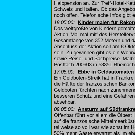
Halbpension an. Zur Treff-Hotel-Ket
Schweiz und Italien. Ob das Angebot
noch offen. Telefonische Infos gibt 
18.05.00:
Kinder malen für Rekor
Das weltgrößte von Kindern gemalte
Aktion 'Mal mal mit' des Herstelle
Gesamtlänge von 352 Metern und da
Abschluss der Aktion soll am 8.Okt
sein. Zu gewinnen gibt es ein Wo
sowie Reise- und Sachpreise. Mal
Postfach 200603 in 53351 Rheinach.
17.05.00:
Ebbe in Geldautomaten
Ein Geldboten-Streik hat in Frankre
die Hälfte der französischen Bank
Geldboten fürchten nach zunehmende
besseren Schutz und eine Gefahrenz
absehbar.
09.05.00:
Ansturm auf Südfrankr
Offenbar führt vor allem die Ölpest
auf die französische Mittelmeerküs
teilweise so voll war wie sonst im
50% mehr Gäste erwartet als im eb