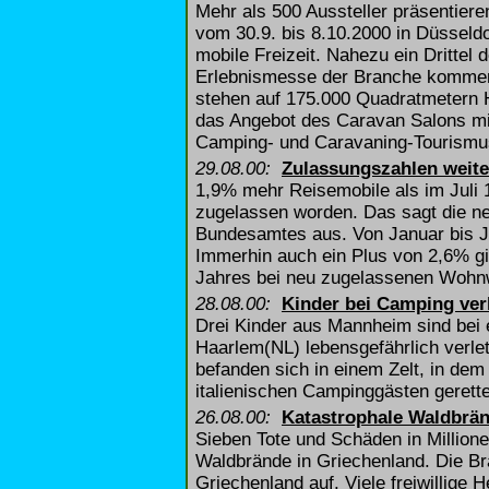
Mehr als 500 Aussteller präsentier
vom 30.9. bis 8.10.2000 in Düsseld
mobile Freizeit. Nahezu ein Drittel 
Erlebnismesse der Branche kommen
stehen auf 175.000 Quadratmetern H
das Angebot des Caravan Salons mi
Camping- und Caravaning-Tourismus
29.08.00:
Zulassungszahlen weite
1,9% mehr Reisemobile als im Juli
zugelassen worden. Das sagt die neu
Bundesamtes aus. Von Januar bis J
Immerhin auch ein Plus von 2,6% gi
Jahres bei neu zugelassenen Wohn
28.08.00:
Kinder bei Camping verl
Drei Kinder aus Mannheim sind bei
Haarlem(NL) lebensgefährlich verlet
befanden sich in einem Zelt, in de
italienischen Campinggästen gerette
26.08.00:
Katastrophale Waldbrä
Sieben Tote und Schäden in Millione
Waldbrände in Griechenland. Die Brä
Griechenland auf. Viele freiwillige 