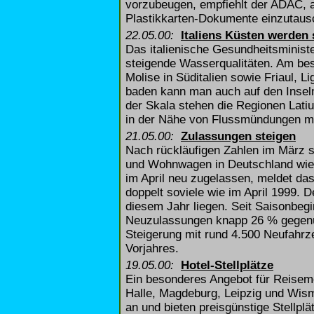
vorzubeugen, empfiehlt der ADAC, a
Plastikkarten-Dokumente einzutau
22.05.00:
Italiens Küsten werden
Das italienische Gesundheitsminist
steigende Wasserqualitäten. Am bes
Molise in Süditalien sowie Friaul, 
baden kann man auch auf den Inseln
der Skala stehen die Regionen Lati
in der Nähe von Flussmündungen m
21.05.00:
Zulassungen steigen
Nach rückläufigen Zahlen im März 
und Wohnwagen in Deutschland wied
im April neu zugelassen, meldet da
doppelt soviele wie im April 1999. D
diesem Jahr liegen. Seit Saisonbegi
Neuzulassungen knapp 26 % gegenü
Steigerung mit rund 4.500 Neufahr
Vorjahres.
19.05.00:
Hotel-Stellplätze
Ein besonderes Angebot für Reisemob
Halle, Magdeburg, Leipzig und Wisma
an und bieten preisgünstige Stellpl