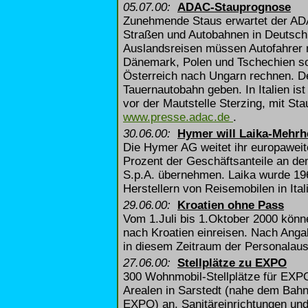
05.07.00:
ADAC-Stauprognose
Zunehmende Staus erwartet der 
Straßen und Autobahnen in Deutschl
Auslandsreisen müssen Autofahrer 
Dänemark, Polen und Tschechien s
Österreich nach Ungarn rechnen. De
Tauernautobahn geben. In Italien is
vor der Mautstelle Sterzing, mit Sta
www.presse.adac.de
.
30.06.00:
Hymer will Laika-Mehrh
Die Hymer AG weitet ihr europaweit
Prozent der Geschäftsanteile an d
S.p.A. übernehmen. Laika wurde 19
Herstellern von Reisemobilen in Ital
29.06.00:
Kroatien ohne Pass
Vom 1.Juli bis 1.Oktober 2000 kön
nach Kroatien einreisen. Nach Anga
in diesem Zeitraum der Personalau
27.06.00:
Stellplätze zu EXPO
300 Wohnmobil-Stellplätze für EXPO
Arealen in Sarstedt (nahe dem Bahn
EXPO) an. Sanitäreinrichtungen un