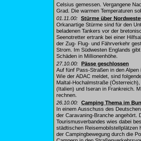
Celsius gemessen. Vergangene Nacht
Grad. Die warmen Temperaturen sol
01.11.00:
Stürme über Nordweste
Orkanartige Stürme sind für den Unt
beladenen Tankers vor der bretonis
Seenotretter ertrank bei einer Hilfs
der Zug- Flug- und Fährverkehr ges
Strom. Im Südwesten Englands gib
Schäden in Millionenhöhe.
27.10.00:
Pässe geschlossen
Auf fünf Pass-Straßen in den Alpen i
Wie der ADAC meldet, sind folgend
Maltal-Hochalmstraße (Österreich)
(Italien) und Iseran in Frankreich. 
rechnen.
26.10.00:
Camping Thema im Bun
In einem Ausschuss des Deutschen 
der Caravaning-Branche angehört. 
Tourismusverbandes wies dabei bes
städtischen Reisemobilstellplätzen
der Campingbewegung durch die Poli
Campern in den Straßenverkehrsvor