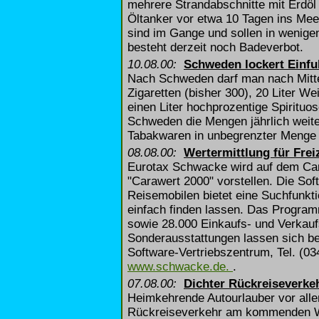
mehrere Strandabschnitte mit Erdöl
Öltanker vor etwa 10 Tagen ins Meer
sind im Gange und sollen in wenige
besteht derzeit noch Badeverbot.
10.08.00:
Schweden lockert Einf
Nach Schweden darf man nach Mitte
Zigaretten (bisher 300), 20 Liter Wei
einen Liter hochprozentige Spirituo
Schweden die Mengen jährlich weite
Tabakwaren in unbegrenzter Menge 
08.08.00:
Wertermittlung für Frei
Eurotax Schwacke wird auf dem Ca
"Carawert 2000" vorstellen. Die So
Reisemobilen bietet eine Suchfunkt
einfach finden lassen. Das Progra
sowie 28.000 Einkaufs- und Verkauf
Sonderausstattungen lassen sich be
Software-Vertriebszentrum, Tel. (03
www.schwacke.de.
.
07.08.00:
Dichter Rückreiseverke
Heimkehrende Autourlauber vor alle
Rückreiseverkehr am kommenden W