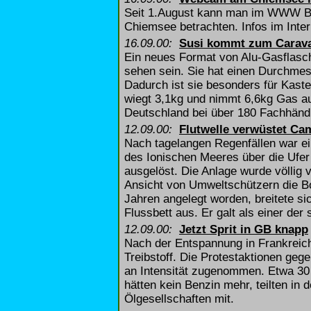
Seit 1.August kann man im WWW Bi
Chiemsee betrachten. Infos im Inte
16.09.00:
Susi kommt zum Carav
Ein neues Format von Alu-Gasflasc
sehen sein. Sie hat einen Durchmes
Dadurch ist sie besonders für Kast
wiegt 3,1kg und nimmt 6,6kg Gas au
Deutschland bei über 180 Fachhändl
12.09.00:
Flutwelle verwüstet Ca
Nach tagelangen Regenfällen war e
des Ionischen Meeres über die Ufer
ausgelöst. Die Anlage wurde völlig
Ansicht von Umweltschützern die Bo
Jahren angelegt worden, breitete s
Flussbett aus. Er galt als einer de
12.09.00:
Jetzt Sprit in GB knapp
Nach der Entspannung in Frankreich
Treibstoff. Die Protestaktionen geg
an Intensität zugenommen. Etwa 30 b
hätten kein Benzin mehr, teilten in
Ölgesellschaften mit.