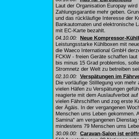
Laut der Organisation Europay wird
Zahlungsgarantie mehr geben. Grund
und das rückläufige Interesse der 
Bankautomaten und elektronische L
mit EC-Karte bezahlt.
04.10.00:
Neue Kompressor-Kühl
Leistungsstarke Kühlboxen mit neu
die Waeco International GmbH derze
FCKW - freien Geräte schaffen laut
bis minus 15 Grad problemlos, solle
Stromnetz der Welt zu betreiben sei
02.10.00:
Verspätungen im Fährv
Die vorläufige Stilllegung von mehr
vielen Häfen zu Verspätungen geführ
reagierte mit dem Auslaufverbot au
vielen Fährschiffen und zog erste 
der Ägäis. In der vergangenen Woc
Menschen ums Leben gekommen. All
Samina“ am vergangenen Dienstag 
mindestens 79 Menschen ums Lebe
30.09.00:
Caravan-Salon ist eröff