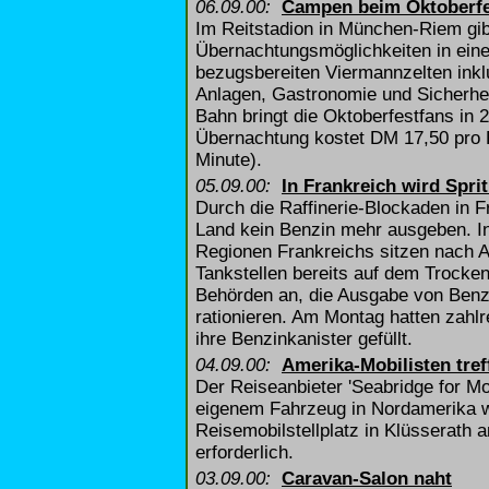
06.09.00:
Campen beim Oktoberfe
Im Reitstadion in München-Riem gib
Übernachtungsmöglichkeiten in einer
bezugsbereiten Viermannzelten inklu
Anlagen, Gastronomie und Sicherhei
Bahn bringt die Oktoberfestfans in 
Übernachtung kostet DM 17,50 pro P
Minute).
05.09.00:
In Frankreich wird Spri
Durch die Raffinerie-Blockaden in 
Land kein Benzin mehr ausgeben. In
Regionen Frankreichs sitzen nach 
Tankstellen bereits auf dem Trocken
Behörden an, die Ausgabe von Benzi
rationieren. Am Montag hatten zahlr
ihre Benzinkanister gefüllt.
04.09.00:
Amerika-Mobilisten tref
Der Reiseanbieter 'Seabridge for Mo
eigenem Fahrzeug in Nordamerika wa
Reisemobilstellplatz in Klüsserath 
erforderlich.
03.09.00:
Caravan-Salon naht