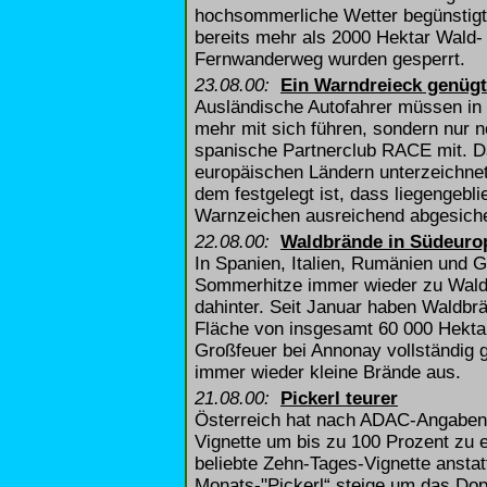
hochsommerliche Wetter begünstigte
bereits mehr als 2000 Hektar Wald-
Fernwanderweg wurden gesperrt.
23.08.00:
Ein Warndreieck genügt
Ausländische Autofahrer müssen in 
mehr mit sich führen, sondern nur n
spanische Partnerclub RACE mit. D
europäischen Ländern unterzeichn
dem festgelegt ist, dass liegengebl
Warnzeichen ausreichend abgesiche
22.08.00:
Waldbrände in Südeuro
In Spanien, Italien, Rumänien und 
Sommerhitze immer wieder zu Wald-
dahinter. Seit Januar haben Waldbr
Fläche von insgesamt 60 000 Hektar
Großfeuer bei Annonay vollständig 
immer wieder kleine Brände aus.
21.08.00:
Pickerl teurer
Österreich hat nach ADAC-Angaben 
Vignette um bis zu 100 Prozent zu 
beliebte Zehn-Tages-Vignette anstat
Monats-"Pickerl“ steige um das Dop