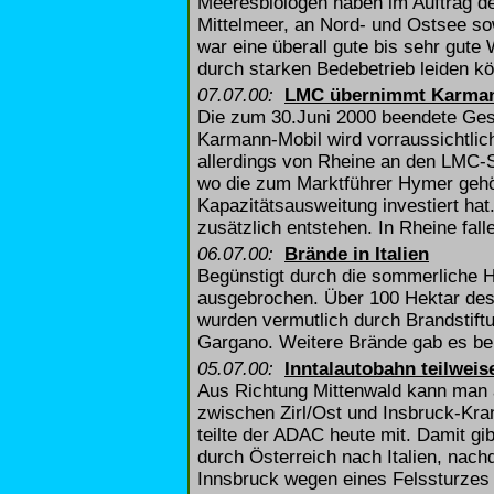
Meeresbiologen haben im Auftrag d
Mittelmeer, an Nord- und Ostsee so
war eine überall gute bis sehr gute 
durch starken Bedebetrieb leiden kö
07.07.00:
LMC übernimmt Karman
Die zum 30.Juni 2000 beendete Gesc
Karmann-Mobil wird vorraussichtlich
allerdings von Rheine an den LMC-
wo die zum Marktführer Hymer gehö
Kapazitätsausweitung investiert hat
zusätzlich entstehen. In Rheine fall
06.07.00:
Brände in Italien
Begünstigt durch die sommerliche H
ausgebrochen. Über 100 Hektar des
wurden vermutlich durch Brandstiftu
Gargano. Weitere Brände gab es bei 
05.07.00:
Inntalautobahn teilweis
Aus Richtung Mittenwald kann man a
zwischen Zirl/Ost und Insbruck-Kra
teilte der ADAC heute mit. Damit gi
durch Österreich nach Italien, nac
Innsbruck wegen eines Felssturzes v