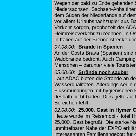
Wegen der bald zu Ende gehenden S
Niedersachsen, Sachsen-Anhaltiner
dem Süden der Niederlande auf de
vor allem Urlaubsnachzügler aus B
Verkehr sorgen, prophezeit der ADA
Heimreiseverkehr zu rechnen, in Ös
in Italien auf der Brennerstrecke u
07.08.00:
Brände in Spanien
An der Costa Brava (Spanien) sind
Waldbrände bedroht. Auch Camping
Menschen – darunter viele Touristen
05.08.00:
Strände noch sauber
Laut ADAC bieten die Strände an d
Wasserqualitäten. Allerdings sei i
Flussmündungen mit hygienischen B
deshalb nicht baden. Dies gelte auc
Bereichen fehlt.
02.08.00:
25.000. Gast in Hymer C
Heute wurde im Reisemobil-Hotel H
25.000. Gast begrüßt. Die starke N
unmittelbarer Nähe der EXPO erklär
interessanten Familienangebot: für