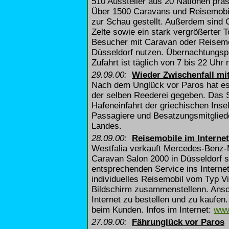
510 Aussteller aus 20 Nationen präs
Über 1500 Caravans und Reisemobi
zur Schau gestellt. Außerdem sind
Zelte sowie ein stark vergrößerter 
Besucher mit Caravan oder Reisem
Düsseldorf nutzen. Übernachtungspr
Zufahrt ist täglich von 7 bis 22 Uhr 
29.09.00:
Wieder Zwischenfall mi
Nach dem Unglück vor Paros hat es 
der selben Reederei gegeben. Das S
Hafeneinfahrt der griechischen Inse
Passagiere und Besatzungsmitgliede
Landes.
28.09.00:
Reisemobile im Interne
Westfalia verkauft Mercedes-Benz-M
Caravan Salon 2000 in Düsseldorf st
entsprechenden Service ins Internet
individuelles Reisemobil vom Typ 
Bildschirm zusammenstellenn. Ansc
Internet zu bestellen und zu kaufen.
beim Kunden. Infos im Internet:
www
27.09.00:
Fährunglück vor Paros