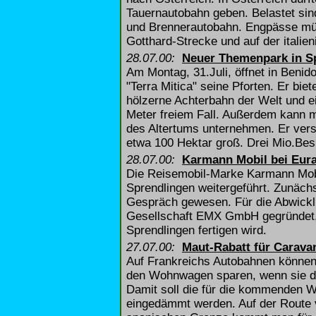
Tauernautobahn geben. Belastet sind
und Brennerautobahn. Engpässe müs
Gotthard-Strecke und auf der itali
28.07.00:
Neuer Themenpark in S
Am Montag, 31.Juli, öffnet in Beni
"Terra Mitica" seine Pforten. Er bie
hölzerne Achterbahn der Welt und e
Meter freiem Fall. Außerdem kann ma
des Altertums unternehmen. Er ver
etwa 100 Hektar groß. Drei Mio.Bes
28.07.00:
Karmann Mobil bei Eur
Die Reisemobil-Marke Karmann Mobil
Sprendlingen weitergeführt. Zunäc
Gespräch gewesen. Für die Abwickl
Gesellschaft EMX GmbH gegründet, i
Sprendlingen fertigen wird.
27.07.00:
Maut-Rabatt für Carava
Auf Frankreichs Autobahnen können
den Wohnwagen sparen, wenn sie di
Damit soll die für die kommenden 
eingedämmt werden. Auf der Route 