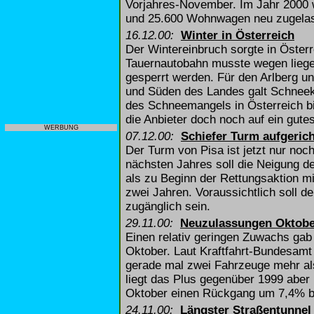
Vorjahres-November. Im Jahr 2000 
und 25.600 Wohnwagen neu zugela
16.12.00:
Winter in Österreich
Der Wintereinbruch sorgte in Öster
Tauernautobahn musste wegen lieg
gesperrt werden. Für den Arlberg 
und Süden des Landes galt Schneeke
des Schneemangels in Österreich bi
die Anbieter doch noch auf ein gut
WERBUNG
07.12.00:
Schiefer Turm aufgerich
Der Turm von Pisa ist jetzt nur noc
nächsten Jahres soll die Neigung d
als zu Beginn der Rettungsaktion 
zwei Jahren. Voraussichtlich soll de
zugänglich sein.
29.11.00:
Neuzulassungen Oktobe
Einen relativ geringen Zuwachs gab
Oktober. Laut Kraftfahrt-Bundesamt
gerade mal zwei Fahrzeuge mehr al
liegt das Plus gegenüber 1999 abe
Oktober einen Rückgang um 7,4% b
24.11.00:
Längster Straßentunnel