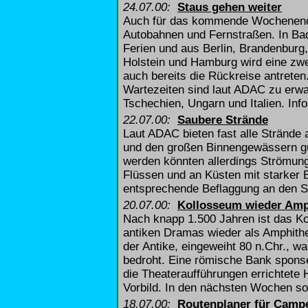
24.07.00:
Staus gehen weiter
Auch für das kommende Wochenende 
Autobahnen und Fernstraßen. In Ba
Ferien und aus Berlin, Brandenbur
Holstein und Hamburg wird eine zwe
auch bereits die Rückreise antrete
Wartezeiten sind laut ADAC zu erw
Tschechien, Ungarn und Italien. Info
22.07.00:
Saubere Strände
Laut ADAC bieten fast alle Strände
und den großen Binnengewässern gut
werden könnten allerdings Strömun
Flüssen und an Küsten mit starker 
entsprechende Beflaggung an den S
20.07.00:
Kollosseum wieder Amp
Nach knapp 1.500 Jahren ist das K
antiken Dramas wieder als Amphithe
der Antike, eingeweiht 80 n.Chr., w
bedroht. Eine römische Bank sponser
die Theateraufführungen errichtete
Vorbild. In den nächsten Wochen so
18.07.00:
Routenplaner für Camp