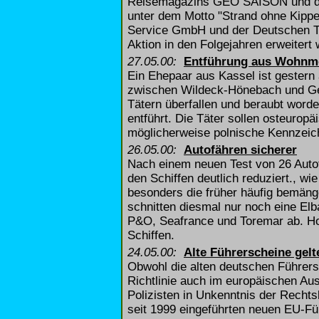
Reisemagazins GEO SAISON und de
unter dem Motto "Strand ohne Kipp
Service GmbH und der Deutschen Taba
Aktion in den Folgejahren erweitert
27.05.00:
Entführung aus Wohnm
Ein Ehepaar aus Kassel ist gestern
zwischen Wildeck-Hönebach und Ge
Tätern überfallen und beraubt word
entführt. Die Täter sollen osteurop
möglicherweise polnische Kennzeic
26.05.00:
Autofähren sicherer
Nach einem neuen Test von 26 Autof
den Schiffen deutlich reduziert., wie
besonders die früher häufig bemäng
schnitten diesmal nur noch eine El
P&O, Seafrance und Toremar ab. Ho
Schiffen.
24.05.00:
Alte Führerscheine gel
Obwohl die alten deutschen Führers
Richtlinie auch im europäischen Au
Polizisten in Unkenntnis der Rechts
seit 1999 eingeführten neuen EU-F