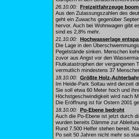
26.10.00:
Freizeitfahrzeuge boom
Aus den Zulassungszahlen des deut
geht ein Zuwachs gegenüber Septe
hervor. Auch bei Wohnwagen gibt es
sind es 2,8% mehr.
21.10.00:
Hochwasserlage entspa
Die Lage in den Überschwemmungsge
Pegelstände sinken. Menschen kehre
zuvor aus Angst vor den Wassermas
Flutkatastrophen der vergangenen T
vermutlich mindestens 37 Mensche
18.10.00:
Größte Holz-Achterbah
Im Heide-Park Soltau wird derzeit d
Sie soll etwa 60 Meter hoch und ihr
Höchstgeschwindigkeit wird nach Mi
Die Eröffnung ist für Ostern 2001 ge
18.10.00:
Po-Ebene bedroht
Auch die Po-Ebene ist jetzt durch di
wurden bereits Dämme zur Ableitun
Rund 7.500 Helfer stehen bereit. N
Po seit 50 Jahren nicht mehr so sta