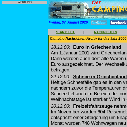
WERBUNG
Freitag, 07. August 2026
STARTSEITE
|
NACHRICHTEN
Camping-Nachrichten-Archiv für das Jahr 2000
28.12.00:
Euro in Griechenland
Am 1.Januar 2001 wird Griechenla
Dann werden auch dort alle Waren u
Euro ausgezeichnet. Der Wechselku
betragen.
22.12.00:
Schnee in Griechenland
Heftige Schneefälle gab es in den 
nachdem zuvor die Temperaturen dra
Schnee fiel auch im Bereich der nor
Weihnachtstage ist starker Wind in
20.12.00:
Freizeitfahrzeuge nehm
Im November wurden 604 Reisemobi
entspricht einer Steigerung um kn
Monat wurden 748 Wohnwagen neu a